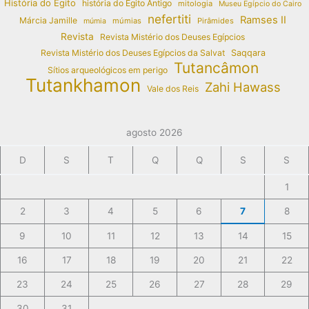
História do Egito
história do Egito Antigo
mitologia
Museu Egípcio do Cairo
nefertiti
Ramses II
Márcia Jamille
múmias
Pirâmides
múmia
Revista
Revista Mistério dos Deuses Egípcios
Revista Mistério dos Deuses Egípcios da Salvat
Saqqara
Tutancâmon
Sítios arqueológicos em perigo
Tutankhamon
Zahi Hawass
Vale dos Reis
agosto 2026
D
S
T
Q
Q
S
S
1
2
3
4
5
6
7
8
9
10
11
12
13
14
15
16
17
18
19
20
21
22
23
24
25
26
27
28
29
30
31