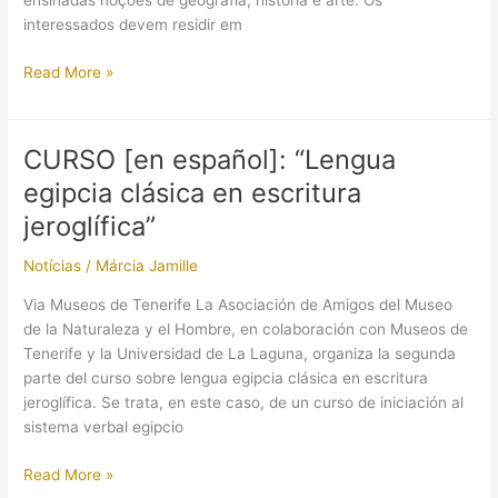
ensinadas noções de geografia, história e arte. Os
interessados devem residir em
[Curso]
Read More »
Introducción
al
Mundo
CURSO [en español]: “Lengua
del
egipcia clásica en escritura
Egipto
Antiguo
jeroglífica”
|
Notícias
/
Márcia Jamille
Madrid
Via Museos de Tenerife La Asociación de Amigos del Museo
de la Naturaleza y el Hombre, en colaboración con Museos de
Tenerife y la Universidad de La Laguna, organiza la segunda
parte del curso sobre lengua egipcia clásica en escritura
jeroglífica. Se trata, en este caso, de un curso de iniciación al
sistema verbal egipcio
CURSO
Read More »
[en