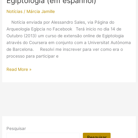
Egiptologia (em espanhol)
Cultura
en
Notícias
/
Márcia Jamille
el
Antiguo
Notícia enviada por Alessandro Sales, via Página do
Egipto
Arqueologia Egípcia no Facebook Terá inicio no dia 14 de
(em
Outubro (2013) um curso de extensão online de Egiptologia
espanhol)
através do Coursera em conjunto com a Universitat Autònoma
de Barcelona. Resolvi me inscrever para ver como era o
processo para participar e
Curso
Read More »
online
de
extensão
em
Egiptologia
(em
espanhol)
Pesquisar
Pesquisar