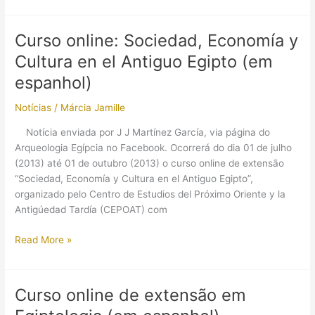
español]:
“Lengua
Curso online: Sociedad, Economía y
egipcia
Cultura en el Antiguo Egipto (em
clásica
en
espanhol)
escritura
Notícias
/
Márcia Jamille
jeroglífica”
Notícia enviada por J J Martínez García, via página do
Arqueologia Egípcia no Facebook. Ocorrerá do dia 01 de julho
(2013) até 01 de outubro (2013) o curso online de extensão
“Sociedad, Economía y Cultura en el Antiguo Egipto”,
organizado pelo Centro de Estudios del Próximo Oriente y la
Antigúedad Tardía (CEPOAT) com
Curso
Read More »
online:
Sociedad,
Economía
Curso online de extensão em
y