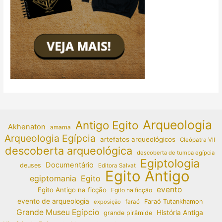
Arqueologia
Antigo Egito
Akhenaton
amarna
Arqueologia Egípcia
artefatos arqueológicos
Cleópatra VII
descoberta arqueológica
descoberta de tumba egípcia
Egiptologia
Documentário
deuses
Editora Salvat
Egito Antigo
egiptomania
Egito
evento
Egito Antigo na ficção
Egito na ficção
evento de arqueologia
Faraó Tutankhamon
exposição
faraó
Grande Museu Egípcio
História Antiga
grande pirâmide