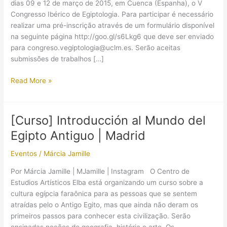
dias 09 e 12 de março de 2015, em Cuenca (Espanha), o V
Congresso Ibérico de Egiptologia. Para participar é necessário
realizar uma pré-inscrição através de um formulário disponível
na seguinte página http://goo.gl/s6Lkg6 que deve ser enviado
para congreso.vegiptologia@uclm.es. Serão aceitas
submissões de trabalhos […]
V
Read More »
Congresso
Ibérico
de
[Curso] Introducción al Mundo del
Egiptologia
Egipto Antiguo | Madrid
(Inscrições
e
Eventos
/
Márcia Jamille
modo
de
Por Márcia Jamille | MJamille | Instagram O Centro de
pagamento)
Estudios Artísticos Elba está organizando um curso sobre a
cultura egípcia faraônica para as pessoas que se sentem
atraídas pelo o Antigo Egito, mas que ainda não deram os
primeiros passos para conhecer esta civilização. Serão