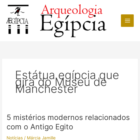
Ir
para
o
conteúdo
Estátua egípcia que
gira do Museu de
Manchester
5 mistérios modernos relacionados
com o Antigo Egito
Notícias
/
Márcia Jamille