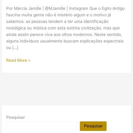
Por Márcia Jamille | @MJamille | Instagram Que o Egito Antigo
fascina muita gente não é mistério algum e o motivo já
sabemos: as pessoas tendem a ter uma identificação
nostálgica ou mística com esta extinta civilização, mas que
ainda assim parece viva aos olhos modernos. Neste sentido,
alguns indivíduos usualmente buscam explicações espectrais
ou […]
5
Read More »
mistérios
modernos
relacionados
com
o
Antigo
Egito
Pesquisar
Pesquisar