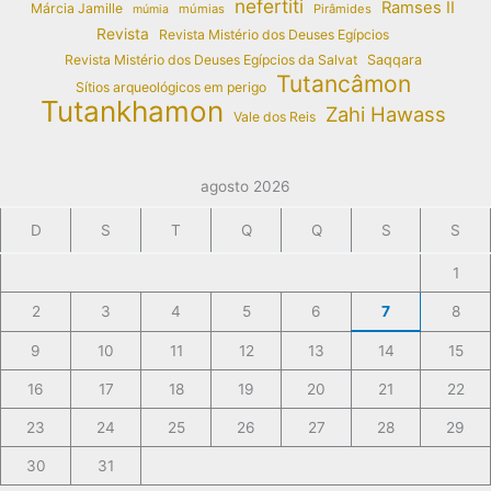
nefertiti
Ramses II
Márcia Jamille
múmias
Pirâmides
múmia
Revista
Revista Mistério dos Deuses Egípcios
Revista Mistério dos Deuses Egípcios da Salvat
Saqqara
Tutancâmon
Sítios arqueológicos em perigo
Tutankhamon
Zahi Hawass
Vale dos Reis
agosto 2026
D
S
T
Q
Q
S
S
1
2
3
4
5
6
7
8
9
10
11
12
13
14
15
16
17
18
19
20
21
22
23
24
25
26
27
28
29
30
31