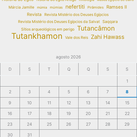
nefertiti
Ramses II
Márcia Jamille
múmias
Pirâmides
múmia
Revista
Revista Mistério dos Deuses Egípcios
Revista Mistério dos Deuses Egípcios da Salvat
Saqqara
Tutancâmon
Sítios arqueológicos em perigo
Tutankhamon
Zahi Hawass
Vale dos Reis
agosto 2026
D
S
T
Q
Q
S
S
1
2
3
4
5
6
7
8
9
10
11
12
13
14
15
16
17
18
19
20
21
22
23
24
25
26
27
28
29
30
31