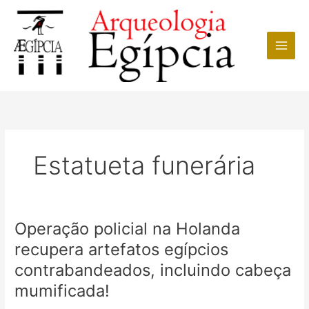
Ir
para
o
conteúdo
Estatueta funerária
Operação policial na Holanda
recupera artefatos egípcios
contrabandeados, incluindo cabeça
mumificada!