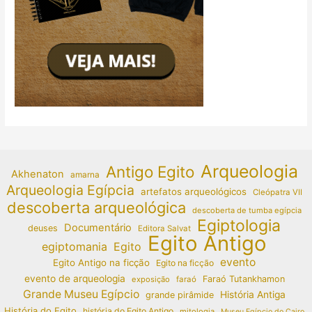
Arqueologia
Antigo Egito
Akhenaton
amarna
Arqueologia Egípcia
artefatos arqueológicos
Cleópatra VII
descoberta arqueológica
descoberta de tumba egípcia
Egiptologia
Documentário
deuses
Editora Salvat
Egito Antigo
egiptomania
Egito
evento
Egito Antigo na ficção
Egito na ficção
evento de arqueologia
Faraó Tutankhamon
exposição
faraó
Grande Museu Egípcio
História Antiga
grande pirâmide
História do Egito
história do Egito Antigo
mitologia
Museu Egípcio do Cairo