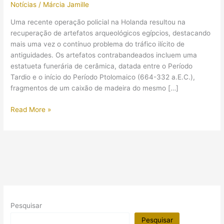
Notícias
/
Márcia Jamille
Uma recente operação policial na Holanda resultou na
recuperação de artefatos arqueológicos egípcios, destacando
mais uma vez o contínuo problema do tráfico ilícito de
antiguidades. Os artefatos contrabandeados incluem uma
estatueta funerária de cerâmica, datada entre o Período
Tardio e o início do Período Ptolomaico (664-332 a.E.C.),
fragmentos de um caixão de madeira do mesmo […]
Operação
Read More »
policial
na
Holanda
recupera
artefatos
egípcios
contrabandeados,
incluindo
Pesquisar
cabeça
mumificada!
Pesquisar