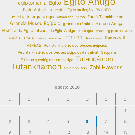
Egito Antigo
egiptomania
Egito
evento
Egito Antigo na ficção
Egito na ficção
evento de arqueologia
Faraó Tutankhamon
exposição
faraó
Grande Museu Egípcio
História Antiga
grande pirâmide
História do Egito
história do Egito Antigo
mitologia
Museu Egípcio do Cairo
nefertiti
Ramses II
Márcia Jamille
múmias
Pirâmides
múmia
Revista
Revista Mistério dos Deuses Egípcios
Revista Mistério dos Deuses Egípcios da Salvat
Saqqara
Tutancâmon
Sítios arqueológicos em perigo
Tutankhamon
Zahi Hawass
Vale dos Reis
agosto 2026
D
S
T
Q
Q
S
S
1
2
3
4
5
6
7
8
9
10
11
12
13
14
15