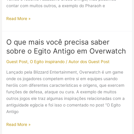
contar com muitos outros, a exemplo do Pharaoh e
A
Read More »
rainha
Ahhotep
é
O que mais você precisa saber
a
sobre o Egito Antigo em Overwatch
protagonista
de
Guest Post
,
O Egito inspirando
/
Autor dos Guest Post
um
game
Lançado pela Blizzard Entertainment, Overwatch é um game
brasileiro
onde os jogadores competem entre si em equipes usando
heróis com diferentes características e origens, que exercem
funções de defesa, ataque ou cura. A exemplo de muitos
outros jogos ele traz algumas inspirações relacionadas com a
antiguidade egípcia e foi isso o comentado no post “O Egito
Antigo
O
Read More »
que