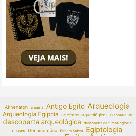
Arqueologia
Antigo Egito
Akhenaton
amarna
Arqueologia Egípcia
artefatos arqueológicos
Cleópatra VII
descoberta arqueológica
descoberta de tumba egípcia
Egiptologia
Documentário
deuses
Editora Salvat