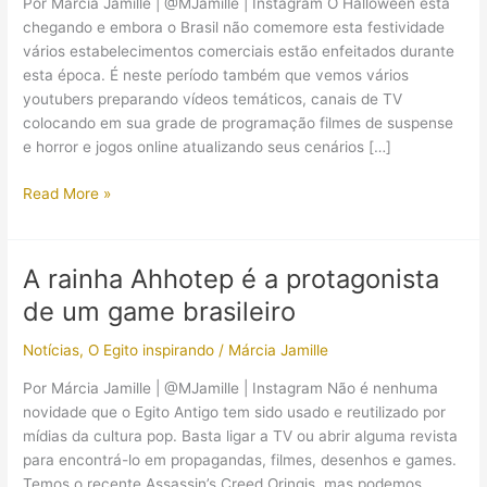
Por Márcia Jamille | @MJamille | Instagram O Halloween está
chegando e embora o Brasil não comemore esta festividade
vários estabelecimentos comerciais estão enfeitados durante
esta época. É neste período também que vemos vários
youtubers preparando vídeos temáticos, canais de TV
colocando em sua grade de programação filmes de suspense
e horror e jogos online atualizando seus cenários […]
Halloween
Read More »
em
Overwatch
traz
A rainha Ahhotep é a protagonista
Ana
de um game brasileiro
como
uma
Notícias
,
O Egito inspirando
/
Márcia Jamille
múmia
Por Márcia Jamille | @MJamille | Instagram Não é nenhuma
novidade que o Egito Antigo tem sido usado e reutilizado por
mídias da cultura pop. Basta ligar a TV ou abrir alguma revista
para encontrá-lo em propagandas, filmes, desenhos e games.
Temos o recente Assassin’s Creed Oringis, mas podemos