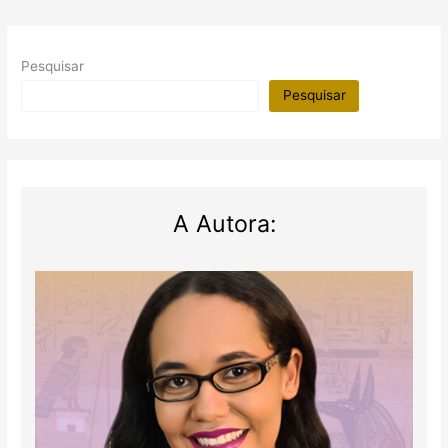
dos
maiores
games
Pesquisar
do
momento
Pesquisar
A Autora: