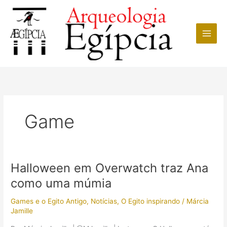
Ir
para
o
conteúdo
Game
Halloween em Overwatch traz Ana
como uma múmia
Games e o Egito Antigo
,
Notícias
,
O Egito inspirando
/
Márcia
Jamille