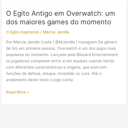
mais
você
O Egito Antigo em Overwatch: um
precisa
dos maiores games do momento
saber
sobre
O Egito inspirando
/
Márcia Jamille
o
Egito
Por Márcia Jamille Costa | @MJamille | Instagram De gênero
Antigo
de tiro em primeira pessoa, Overwatch é um dos jogos mais
em
populares do momento. Lançado pela Blizzard Entertainment
Overwatch
os jogadores competem entre si em equipes usando heróis
com diferentes características e origens, que exercem
funções de defesa, ataque, investida ou cura. Até o
andamento deste texto o jogo conta
O
Read More »
Egito
Antigo
em
Overwatch:
um