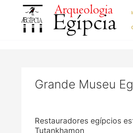
Ir
para
o
conteúdo
Grande Museu Eg
Restauradores egípcios e
Tutankhamon