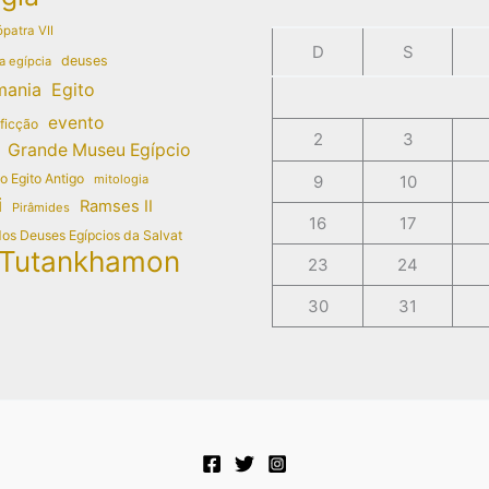
patra VII
D
S
deuses
a egípcia
mania
Egito
evento
 ficção
2
3
Grande Museu Egípcio
do Egito Antigo
mitologia
9
10
i
Ramses II
Pirâmides
16
17
dos Deuses Egípcios da Salvat
Tutankhamon
23
24
30
31