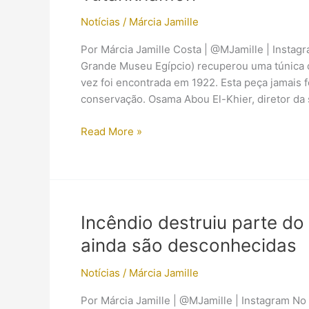
Notícias
/
Márcia Jamille
Por Márcia Jamille Costa | @MJamille | Insta
Grande Museu Egípcio) recuperou uma túnica 
vez foi encontrada em 1922. Esta peça jamais 
conservação. Osama Abou El-Khier, diretor da 
Restauradores
Read More »
egípcios
estão
recuperando
roupa
de
Incêndio destruiu parte d
Tutankhamon
ainda são desconhecidas
Notícias
/
Márcia Jamille
Por Márcia Jamille | @MJamille | Instagram No 