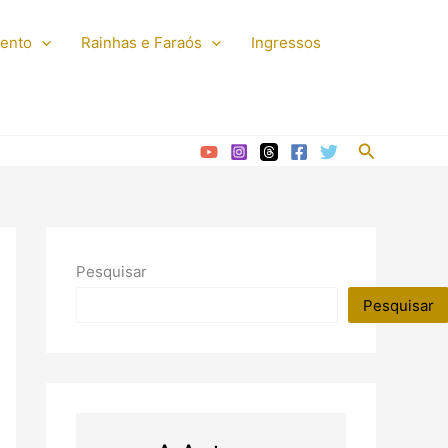
mento
Rainhas e Faraós
Ingressos
Pesquisar
Pesquisar
Pesquisar