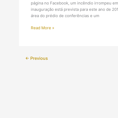
página no Facebook, um incêndio irrompeu em
inauguração está prevista para este ano de 201
área do prédio de conferências e um
Incêndio
Read More »
destruiu
parte
do
Grande
←
Previous
Museu
Egípcio:
as
causas
ainda
são
desconhecidas