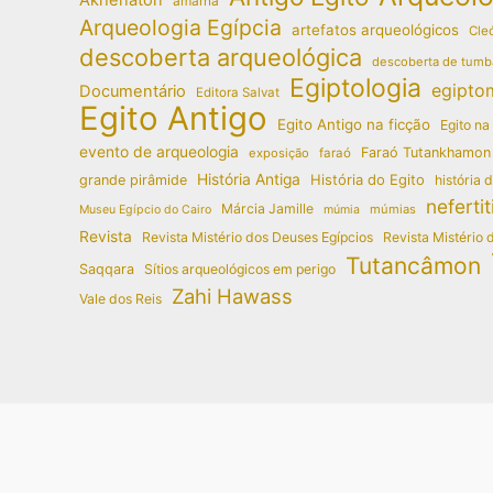
amarna
Arqueologia Egípcia
artefatos arqueológicos
Cleó
descoberta arqueológica
descoberta de tumb
Egiptologia
egipto
Documentário
Editora Salvat
Egito Antigo
Egito Antigo na ficção
Egito na
evento de arqueologia
Faraó Tutankhamon
exposição
faraó
História Antiga
História do Egito
grande pirâmide
história 
nefertit
Márcia Jamille
múmias
Museu Egípcio do Cairo
múmia
Revista
Revista Mistério dos Deuses Egípcios
Revista Mistério 
Tutancâmon
Saqqara
Sítios arqueológicos em perigo
Zahi Hawass
Vale dos Reis