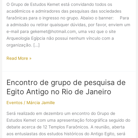
O Grupo de Estudos Kemet está convidando todos os
acadêmicos e admiradores das pesquisas das sociedades
faraônicas para o ingresso no grupo. Abaixo o banner: Para
a admissão ou retirar quaisquer dúvidas, por favor, enviem um
e-mail para gekemet@hotmail.com, uma vez que o site
Arqueologia Egípcia não possui nenhum vínculo com a
organização. […]
Chamada
Read More »
para
a
admissão
Encontro de grupo de pesquisa de
de
Egito Antigo no Rio de Janeiro
membros
para
Eventos
/
Márcia Jamille
o
Grupo
Será realizado em dezembro um encontro do Grupo de
de
Estudos Kemet com uma apresentação fotográfica seguido do
Estudos
debate acerca de 12 Templos Faraônicos. A reunião, aberta
Kemet
aos entusiastas dos estudos históricos do Antigo Egito, será