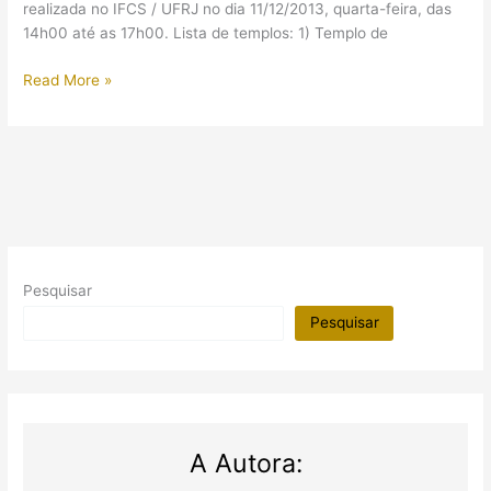
realizada no IFCS / UFRJ no dia 11/12/2013, quarta-feira, das
14h00 até as 17h00. Lista de templos: 1) Templo de
Encontro
Read More »
de
grupo
de
pesquisa
de
Egito
Antigo
no
Pesquisar
Rio
de
Pesquisar
Janeiro
A Autora: