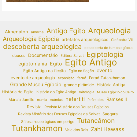
Arqueologia
Antigo Egito
Akhenaton
amarna
Arqueologia Egípcia
artefatos arqueológicos
Cleópatra VII
descoberta arqueológica
descoberta de tumba egípcia
Egiptologia
Documentário
deuses
Editora Salvat
Egito Antigo
egiptomania
Egito
evento
Egito Antigo na ficção
Egito na ficção
evento de arqueologia
Faraó Tutankhamon
exposição
faraó
Grande Museu Egípcio
História Antiga
grande pirâmide
História do Egito
história do Egito Antigo
mitologia
Museu Egípcio do Cairo
nefertiti
Ramses II
Márcia Jamille
múmias
Pirâmides
múmia
Revista
Revista Mistério dos Deuses Egípcios
Revista Mistério dos Deuses Egípcios da Salvat
Saqqara
Tutancâmon
Sítios arqueológicos em perigo
Tutankhamon
Zahi Hawass
Vale dos Reis