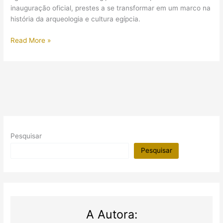
de
inauguração oficial, prestes a se transformar em um marco na
moda
história da arqueologia e cultura egípcia.
Grande
Read More »
Museu
Egípcio
se
prepara
para
inauguração
em
fevereiro
Pesquisar
de
2024?
Pesquisar
A Autora: