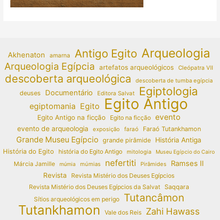
Arqueologia
Antigo Egito
Akhenaton
amarna
Arqueologia Egípcia
artefatos arqueológicos
Cleópatra VII
descoberta arqueológica
descoberta de tumba egípcia
Egiptologia
Documentário
deuses
Editora Salvat
Egito Antigo
egiptomania
Egito
evento
Egito Antigo na ficção
Egito na ficção
evento de arqueologia
Faraó Tutankhamon
exposição
faraó
Grande Museu Egípcio
História Antiga
grande pirâmide
História do Egito
história do Egito Antigo
mitologia
Museu Egípcio do Cairo
nefertiti
Ramses II
Márcia Jamille
múmias
Pirâmides
múmia
Revista
Revista Mistério dos Deuses Egípcios
Revista Mistério dos Deuses Egípcios da Salvat
Saqqara
Tutancâmon
Sítios arqueológicos em perigo
Tutankhamon
Zahi Hawass
Vale dos Reis