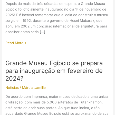
Depois de mais de três décadas de espera, o Grande Museu
Egípcio foi oficialmente inaugurado no dia 1º de novembro de
2025! E é incrível rememorar que a ideia de construir o museu
surgiu em 1992, durante o governo de Hosni Mubarak, que
abriu em 2002 um concurso internacional de arquitetura para
escolher como seria […]
Inauguração
Read More »
oficial
do
Grande
Grande Museu Egípcio se prepara
Museu
para inauguração em fevereiro de
Egípcio
mostrou
2024?
que
Notícias
/
Márcia Jamille
o
Egito
De acordo com imprensa, maior museu dedicado a uma única
Antigo
civilização, com mais de 5.000 artefatos de Tutankhamon,
não
está perto de abrir suas portas. Ao que tudo indica, o tão
saiu
aguardado Grande Museu Egípcio está se aproximando de sua