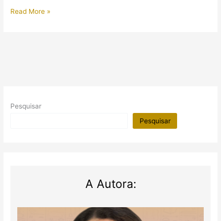
Ser
Read More »
mãe
no
Egito
Antigo
Pesquisar
Pesquisar
A Autora: