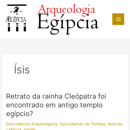
Ir
para
o
conteúdo
Ísis
Retrato da rainha Cleópatra foi
encontrado em antigo templo
egípcio?
Descobertas Arqueológicas
,
Descobertas de Tumbas
,
Notícias
/
Márcia Jamille