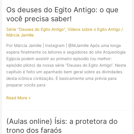
da
Os deuses do Egito Antigo: o que
deusa
você precisa saber!
Ísis
à
Série "Deuses do Egito Antigo"
,
Vídeos sobre o Egito Antigo
/
rainha
Márcia Jamille
Cleópatra
VII
Por Márcia Jamille | Instagram | @MJamille Após uma longa
espera finalmente os leitores e seguidores do site Arqueologia
Egípcia podem assistir ao primeiro episodio (ou melhor:
episódio piloto) da nossa série “Deuses do Egito Antigo“. Neste
capítulo é feito um apanhado bem geral sobre as divindades
desta icônica civilização. É basicamente uma prévia para
preparar vocês para
Os
Read More »
deuses
do
Egito
(Aulas online) Ísis: a protetora do
Antigo:
trono dos faraós
o