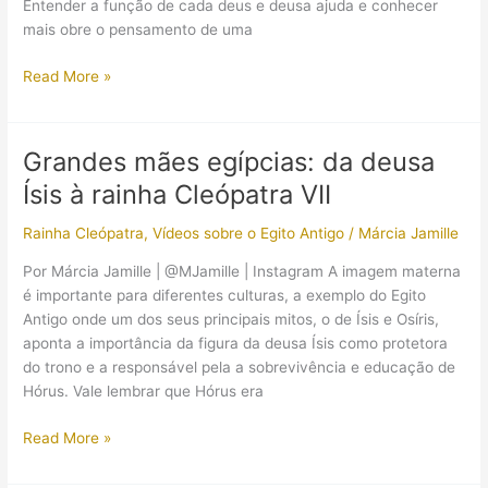
Entender a função de cada deus e deusa ajuda e conhecer
mais obre o pensamento de uma
Quais
Read More »
são
os
principais
Grandes mães egípcias: da deusa
deuses
Ísis à rainha Cleópatra VII
do
Egito
Rainha Cleópatra
,
Vídeos sobre o Egito Antigo
/
Márcia Jamille
Antigo
Por Márcia Jamille | @MJamille | Instagram A imagem materna
é importante para diferentes culturas, a exemplo do Egito
Antigo onde um dos seus principais mitos, o de Ísis e Osíris,
aponta a importância da figura da deusa Ísis como protetora
do trono e a responsável pela a sobrevivência e educação de
Hórus. Vale lembrar que Hórus era
Grandes
Read More »
mães
egípcias: