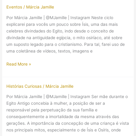
que
Eventos
/
Márcia Jamille
você
precisa
Por Márcia Jamille | @MJamille | Instagram Neste ciclo
saber!
explicarei para vocês um pouco sobre Ísis, uma das mais
celebres divindades do Egito, indo desde o conceito de
divindade na antiguidade egípcia, o mito osiríaco, até sobre
um suposto legado para o cristianismo. Para tal, farei uso de
uma coletânea de vídeos, textos, imagens e
(Aulas
Read More »
online)
Ísis:
a
Histórias Curiosas
/
Márcia Jamille
protetora
Por Márcia Jamille | @MJamille | Instagram Ser mãe durante o
do
Egito Antigo concebia à mulher, a posição de ser a
trono
responsável pela perpetuação da sua família e
dos
consequentemente a imortalidade da mesma através das
faraós
gerações. A importância da concepção de uma criança é vista
nos principais mitos, especialmente o de Ísis e Osíris, onde