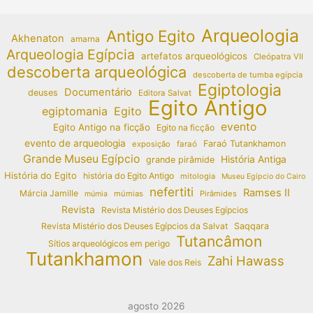
Arqueologia
Antigo Egito
Akhenaton
amarna
Arqueologia Egípcia
artefatos arqueológicos
Cleópatra VII
descoberta arqueológica
descoberta de tumba egípcia
Egiptologia
Documentário
deuses
Editora Salvat
Egito Antigo
egiptomania
Egito
evento
Egito Antigo na ficção
Egito na ficção
evento de arqueologia
Faraó Tutankhamon
exposição
faraó
Grande Museu Egípcio
História Antiga
grande pirâmide
História do Egito
história do Egito Antigo
mitologia
Museu Egípcio do Cairo
nefertiti
Ramses II
Márcia Jamille
múmias
Pirâmides
múmia
Revista
Revista Mistério dos Deuses Egípcios
Revista Mistério dos Deuses Egípcios da Salvat
Saqqara
Tutancâmon
Sítios arqueológicos em perigo
Tutankhamon
Zahi Hawass
Vale dos Reis
agosto 2026