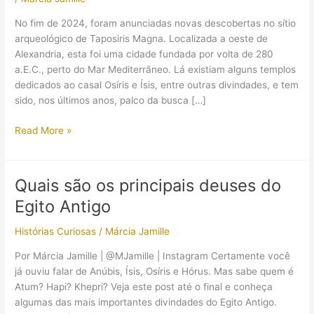
No fim de 2024, foram anunciadas novas descobertas no sítio
arqueológico de Taposiris Magna. Localizada a oeste de
Alexandria, esta foi uma cidade fundada por volta de 280
a.E.C., perto do Mar Mediterrâneo. Lá existiam alguns templos
dedicados ao casal Osíris e Ísis, entre outras divindades, e tem
sido, nos últimos anos, palco da busca […]
Retrato
Read More »
da
rainha
Cleópatra
Quais são os principais deuses do
foi
Egito Antigo
encontrado
em
Histórias Curiosas
/
Márcia Jamille
antigo
templo
Por Márcia Jamille | @MJamille | Instagram Certamente você
egípcio?
já ouviu falar de Anúbis, Ísis, Osíris e Hórus. Mas sabe quem é
Atum? Hapi? Khepri? Veja este post até o final e conheça
algumas das mais importantes divindades do Egito Antigo.