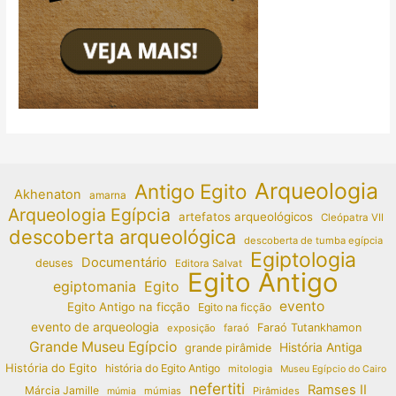
Arqueologia
Antigo Egito
Akhenaton
amarna
Arqueologia Egípcia
artefatos arqueológicos
Cleópatra VII
descoberta arqueológica
descoberta de tumba egípcia
Egiptologia
Documentário
deuses
Editora Salvat
Egito Antigo
egiptomania
Egito
evento
Egito Antigo na ficção
Egito na ficção
evento de arqueologia
Faraó Tutankhamon
exposição
faraó
Grande Museu Egípcio
História Antiga
grande pirâmide
História do Egito
história do Egito Antigo
mitologia
Museu Egípcio do Cairo
nefertiti
Ramses II
Márcia Jamille
múmias
Pirâmides
múmia