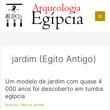
Ir
para
o
conteúdo
jardim (Egito Antigo)
Um modelo de jardim com quase 4
000 anos foi descoberto em tumba
egípcia
Notícias
/
Márcia Jamille