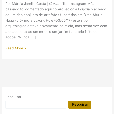
Por Márcia Jamille Costa | @MJamille | Instagram Mês
passado foi comentado aqui no Arqueologia Egípcia o achado
de um rico conjunto de artefatos funerários em Draa Abu-el
Naga (próximo a Luxor). Hoje (03/05/17) este sítio
arqueológico esteve novamente na mídia, mas desta vez com
a descoberta de um modelo um jardim funerário feito de
adobe. “Nunca […]
Um
Read More »
modelo
de
jardim
com
quase
4
000
anos
Pesquisar
foi
descoberto
Pesquisar
em