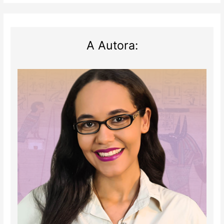
tumba
egípcia
A Autora: