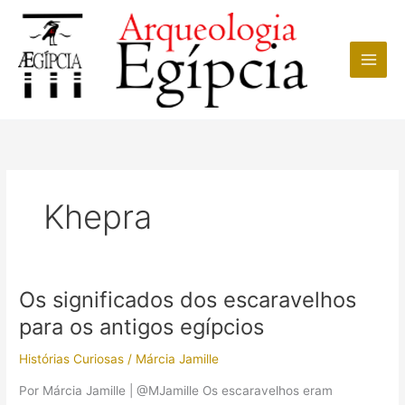
Ir
para
o
conteúdo
Khepra
Os significados dos escaravelhos
para os antigos egípcios
Histórias Curiosas
/
Márcia Jamille
Por Márcia Jamille | @MJamille Os escaravelhos eram