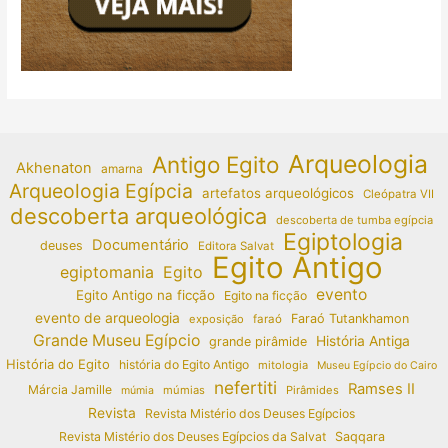
Arqueologia
Antigo Egito
Akhenaton
amarna
Arqueologia Egípcia
artefatos arqueológicos
Cleópatra VII
descoberta arqueológica
descoberta de tumba egípcia
Egiptologia
Documentário
deuses
Editora Salvat
Egito Antigo
egiptomania
Egito
evento
Egito Antigo na ficção
Egito na ficção
evento de arqueologia
Faraó Tutankhamon
exposição
faraó
Grande Museu Egípcio
História Antiga
grande pirâmide
História do Egito
história do Egito Antigo
mitologia
Museu Egípcio do Cairo
nefertiti
Ramses II
Márcia Jamille
múmias
Pirâmides
múmia
Revista
Revista Mistério dos Deuses Egípcios
Revista Mistério dos Deuses Egípcios da Salvat
Saqqara