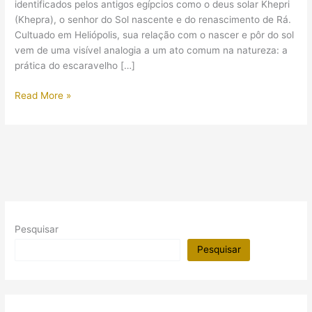
identificados pelos antigos egípcios como o deus solar Khepri
(Khepra), o senhor do Sol nascente e do renascimento de Rá.
Cultuado em Heliópolis, sua relação com o nascer e pôr do sol
vem de uma visível analogia a um ato comum na natureza: a
prática do escaravelho […]
Os
Read More »
significados
dos
escaravelhos
para
os
antigos
egípcios
Pesquisar
Pesquisar