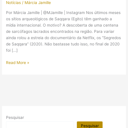
Notícias
/
Márcia Jamille
Por Márcia Jamille | @MJamille | Instagram Nos últimos meses
os sítios arqueológicos de Saqqara (Egito) têm ganhado a
mídia internacional. O motivo? A descoberta de uma centena
de sarcófagos lacrados encontrados na região. Para variar
ainda rolou a estreia do documentário da Netflix, os “Segredos
de Saqqara” (2020). Não bastasse tudo isso, no final de 2020
foi […]
Templo
Read More »
funerário
de
rainha
egípcia
foi
descoberto
em
Saqqara;
Pesquisar
na
região
Pesquisar