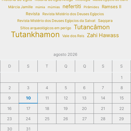
nefertiti
Ramses II
Márcia Jamille
múmias
Pirâmides
múmia
Revista
Revista Mistério dos Deuses Egípcios
Revista Mistério dos Deuses Egípcios da Salvat
Saqqara
Tutancâmon
Sítios arqueológicos em perigo
Tutankhamon
Zahi Hawass
Vale dos Reis
agosto 2026
D
S
T
Q
Q
S
S
1
2
3
4
5
6
7
8
9
10
11
12
13
14
15
16
17
18
19
20
21
22
23
24
25
26
27
28
29
30
31