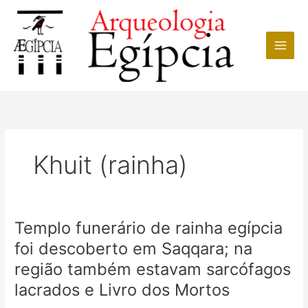
Ir
para
o
conteúdo
Khuit (rainha)
Templo funerário de rainha egípcia
foi descoberto em Saqqara; na
região também estavam sarcófagos
lacrados e Livro dos Mortos