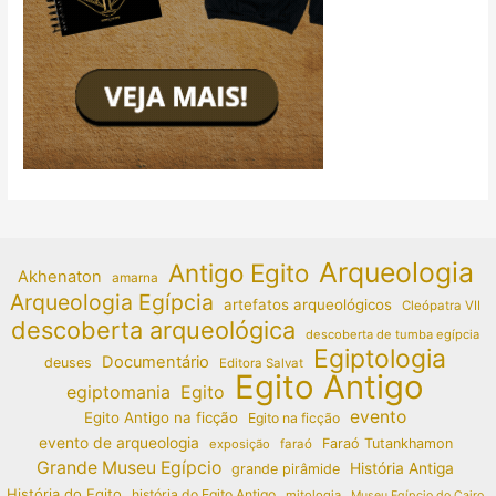
Arqueologia
Antigo Egito
Akhenaton
amarna
Arqueologia Egípcia
artefatos arqueológicos
Cleópatra VII
descoberta arqueológica
descoberta de tumba egípcia
Egiptologia
Documentário
deuses
Editora Salvat
Egito Antigo
egiptomania
Egito
evento
Egito Antigo na ficção
Egito na ficção
evento de arqueologia
Faraó Tutankhamon
exposição
faraó
Grande Museu Egípcio
História Antiga
grande pirâmide
História do Egito
história do Egito Antigo
mitologia
Museu Egípcio do Cairo