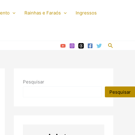
mento
Rainhas e Faraós
Ingressos
Pesquisar
Pesquisar
Pesquisar