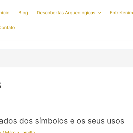
Início
Blog
Descobertas Arqueológicas
Entreteni
Contato
s
cados dos símbolos e os seus usos
o
/
Márcia Jamille