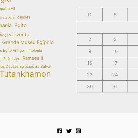
patra VII
D
S
deuses
a egípcia
mania
Egito
evento
 ficção
2
3
Grande Museu Egípcio
do Egito Antigo
mitologia
9
10
i
Ramses II
Pirâmides
16
17
dos Deuses Egípcios da Salvat
Tutankhamon
23
24
30
31