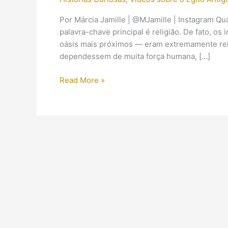
Por Márcia Jamille | @MJamille | Instagram Q
palavra-chave principal é religião. De fato, os
oásis mais próximos — eram extremamente rel
dependessem de muita força humana, […]
Amuletos
Read More »
egípcios:
significados
dos
símbolos
e
os
seus
usos