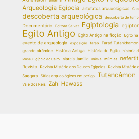
amarna
Arqueologia Egípcia
artefatos arqueológicos
Cleó
descoberta arqueológica
descoberta de tumb
Egiptologia
egipto
Documentário
Editora Salvat
Egito Antigo
Egito Antigo na ficção
Egito na
evento de arqueologia
Faraó Tutankhamon
exposição
faraó
História Antiga
História do Egito
grande pirâmide
história 
nefertit
Márcia Jamille
múmias
Museu Egípcio do Cairo
múmia
Revista
Revista Mistério dos Deuses Egípcios
Revista Mistério 
Tutancâmon
Saqqara
Sítios arqueológicos em perigo
Zahi Hawass
Vale dos Reis