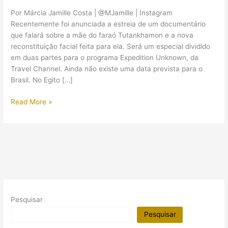
Por Márcia Jamille Costa | @MJamille | Instagram
Recentemente foi anunciada a estreia de um documentário
que falará sobre a mãe do faraó Tutankhamon e a nova
reconstituição facial feita para ela. Será um especial dividido
em duas partes para o programa Expedition Unknown, da
Travel Channel. Ainda não existe uma data prevista para o
Brasil. No Egito […]
Mãe
Read More »
de
Tutankhamon
é
tema
de
documentário
Pesquisar
Pesquisar