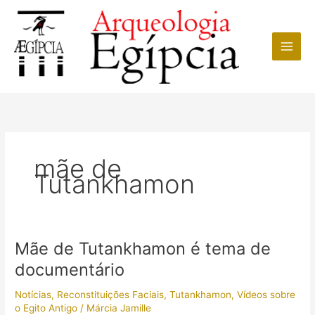
Ir
para
o
conteúdo
mãe de
Tutankhamon
Mãe de Tutankhamon é tema de
documentário
Notícias
,
Reconstituições Faciais
,
Tutankhamon
,
Vídeos sobre
o Egito Antigo
/
Márcia Jamille