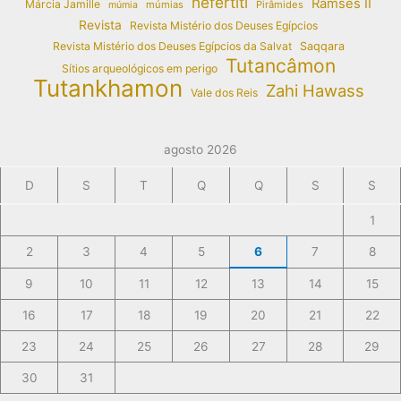
nefertiti
Ramses II
Márcia Jamille
múmias
Pirâmides
múmia
Revista
Revista Mistério dos Deuses Egípcios
Revista Mistério dos Deuses Egípcios da Salvat
Saqqara
Tutancâmon
Sítios arqueológicos em perigo
Tutankhamon
Zahi Hawass
Vale dos Reis
agosto 2026
D
S
T
Q
Q
S
S
1
2
3
4
5
6
7
8
9
10
11
12
13
14
15
16
17
18
19
20
21
22
23
24
25
26
27
28
29
30
31