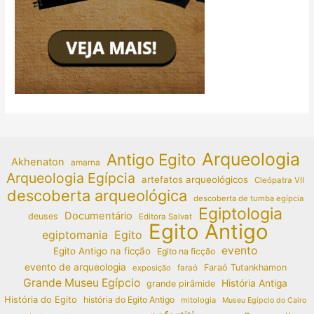
Arqueologia
Antigo Egito
Akhenaton
amarna
Arqueologia Egípcia
artefatos arqueológicos
Cleópatra VII
descoberta arqueológica
descoberta de tumba egípcia
Egiptologia
Documentário
deuses
Editora Salvat
Egito Antigo
egiptomania
Egito
evento
Egito Antigo na ficção
Egito na ficção
evento de arqueologia
Faraó Tutankhamon
exposição
faraó
Grande Museu Egípcio
História Antiga
grande pirâmide
História do Egito
história do Egito Antigo
mitologia
Museu Egípcio do Cairo