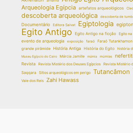
amarna
Arqueologia Egípcia
artefatos arqueológicos
Cleó
descoberta arqueológica
descoberta de tumb
Egiptologia
egipto
Documentário
Editora Salvat
Egito Antigo
Egito Antigo na ficção
Egito na
evento de arqueologia
Faraó Tutankhamon
exposição
faraó
História Antiga
História do Egito
grande pirâmide
história 
nefertit
Márcia Jamille
múmias
Museu Egípcio do Cairo
múmia
Revista
Revista Mistério dos Deuses Egípcios
Revista Mistério 
Tutancâmon
Saqqara
Sítios arqueológicos em perigo
Zahi Hawass
Vale dos Reis