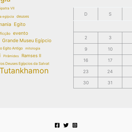
patra VII
D
S
deuses
a egípcia
mania
Egito
evento
 ficção
2
3
Grande Museu Egípcio
do Egito Antigo
mitologia
9
10
i
Ramses II
Pirâmides
16
17
dos Deuses Egípcios da Salvat
Tutankhamon
23
24
30
31