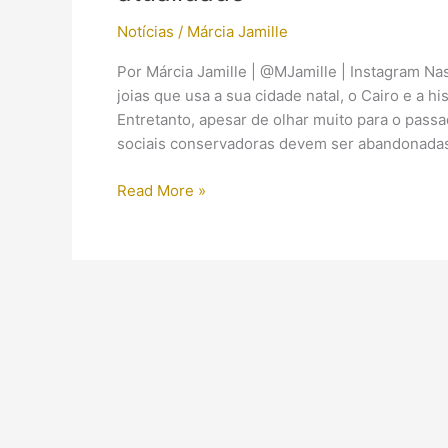
Notícias
/
Márcia Jamille
Por Márcia Jamille | @MJamille | Instagram Na
joias que usa a sua cidade natal, o Cairo e a h
Entretanto, apesar de olhar muito para o pa
sociais conservadoras devem ser abandonadas
As
Read More »
antigas
egípcias
influenciando
uma
designer
de
joias
da
atualidade