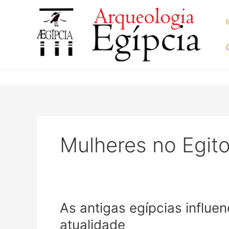
Ir
para
o
conteúdo
Mulheres no Egit
As antigas egípcias influe
atualidade