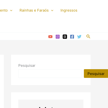
mento
Rainhas e Faraós
Ingressos
Pesquisar
Pesquisar
Pesquisar