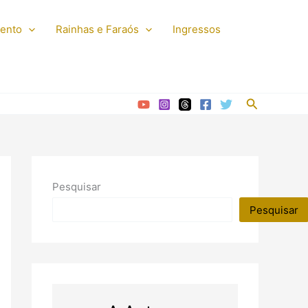
mento
Rainhas e Faraós
Ingressos
Pesquisar
Pesquisar
Pesquisar