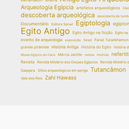
amarna
Arqueologia Egípcia
artefatos arqueológicos
Cleó
descoberta arqueológica
descoberta de tumb
Egiptologia
egipto
Documentário
Editora Salvat
Egito Antigo
Egito Antigo na ficção
Egito na
evento de arqueologia
Faraó Tutankhamon
exposição
faraó
História Antiga
História do Egito
grande pirâmide
história 
nefertit
Márcia Jamille
múmias
Museu Egípcio do Cairo
múmia
Revista
Revista Mistério dos Deuses Egípcios
Revista Mistério 
Tutancâmon
Saqqara
Sítios arqueológicos em perigo
Zahi Hawass
Vale dos Reis