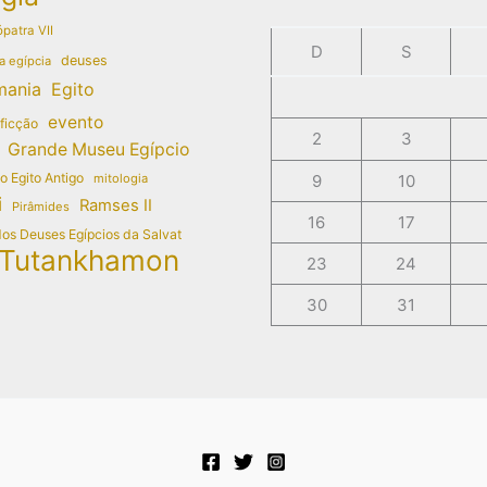
patra VII
D
S
deuses
a egípcia
mania
Egito
evento
 ficção
2
3
Grande Museu Egípcio
do Egito Antigo
mitologia
9
10
i
Ramses II
Pirâmides
16
17
dos Deuses Egípcios da Salvat
Tutankhamon
23
24
30
31