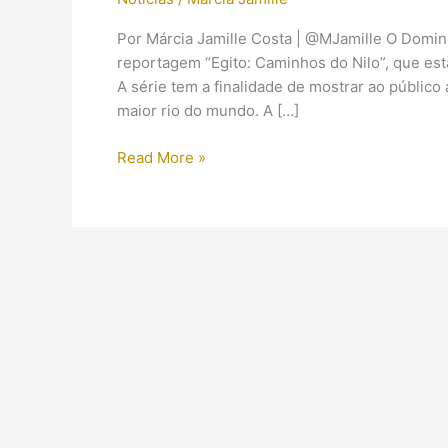
Por Márcia Jamille Costa | @MJamille O Domin
reportagem “Egito: Caminhos do Nilo”, que es
A série tem a finalidade de mostrar ao públi
maior rio do mundo. A […]
Egito
Read More »
no
Domingo
Espetacular
(Parte
01)