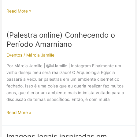
o
Egito?
Dossiê:
Read More »
Bastidores
da
procura
(Palestra online) Conhecendo o
por
Período Amarniano
câmaras
escondidas
Eventos
/
Márcia Jamille
na
tumba
Por Márcia Jamille | @MJamille | Instagram Finalmente um
de
velho desejo meu será realizado! O Arqueologia Egípcia
Tutankhamon
passará a veicular palestras em um ambiente cibernético
fechado. Isso é uma coisa que eu queria realizar faz muitos
anos, que é criar um ambiente mais intimista voltado para a
discussão de temas específicos. Então, é com muita
(Palestra
Read More »
online)
Conhecendo
o
Imagens legais inspiradas em