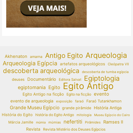
Arqueologia
Antigo Egito
Akhenaton
amarna
Arqueologia Egípcia
artefatos arqueológicos
Cleópatra VII
descoberta arqueológica
descoberta de tumba egípcia
Egiptologia
Documentário
deuses
Editora Salvat
Egito Antigo
egiptomania
Egito
evento
Egito Antigo na ficção
Egito na ficção
evento de arqueologia
Faraó Tutankhamon
exposição
faraó
Grande Museu Egípcio
História Antiga
grande pirâmide
História do Egito
história do Egito Antigo
mitologia
Museu Egípcio do Cairo
nefertiti
Ramses II
Márcia Jamille
múmias
Pirâmides
múmia
Revista
Revista Mistério dos Deuses Egípcios