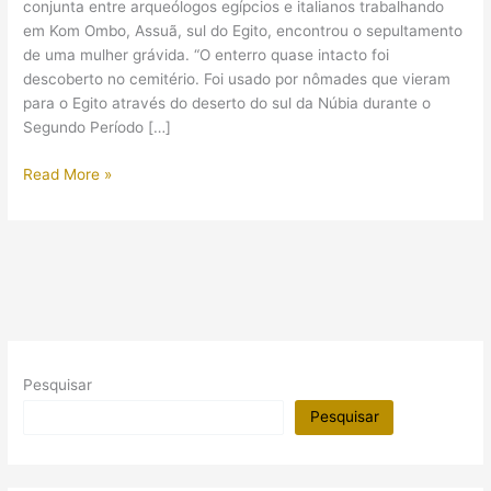
conjunta entre arqueólogos egípcios e italianos trabalhando
em Kom Ombo, Assuã, sul do Egito, encontrou o sepultamento
de uma mulher grávida. “O enterro quase intacto foi
descoberto no cemitério. Foi usado por nômades que vieram
para o Egito através do deserto do sul da Núbia durante o
Segundo Período […]
Antiga
Read More »
sepultura
de
mulher
grávida
é
encontrada
no
sul
Pesquisar
do
Egito
Pesquisar