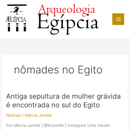
Ir
para
o
conteúdo
nômades no Egito
Antiga sepultura de mulher grávida
é encontrada no sul do Egito
Notícias
/
Márcia Jamille
Por Márcia Jamille | @MJamille | Instagram Uma missão