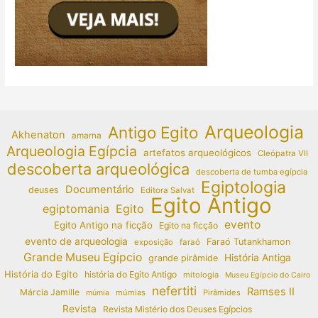
Arqueologia
Antigo Egito
Akhenaton
amarna
Arqueologia Egípcia
artefatos arqueológicos
Cleópatra VII
descoberta arqueológica
descoberta de tumba egípcia
Egiptologia
Documentário
deuses
Editora Salvat
Egito Antigo
egiptomania
Egito
evento
Egito Antigo na ficção
Egito na ficção
evento de arqueologia
Faraó Tutankhamon
exposição
faraó
Grande Museu Egípcio
História Antiga
grande pirâmide
História do Egito
história do Egito Antigo
mitologia
Museu Egípcio do Cairo
nefertiti
Ramses II
Márcia Jamille
múmias
Pirâmides
múmia
Revista
Revista Mistério dos Deuses Egípcios