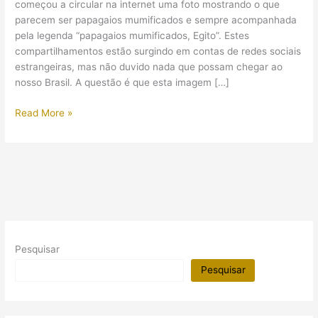
começou a circular na internet uma foto mostrando o que
parecem ser papagaios mumificados e sempre acompanhada
pela legenda “papagaios mumificados, Egito”. Estes
compartilhamentos estão surgindo em contas de redes sociais
estrangeiras, mas não duvido nada que possam chegar ao
nosso Brasil. A questão é que esta imagem […]
Sobre
Read More »
a
notícia
de
papagaios
mumificados
no
Egito:
ela
Pesquisar
é
falsa!
Pesquisar