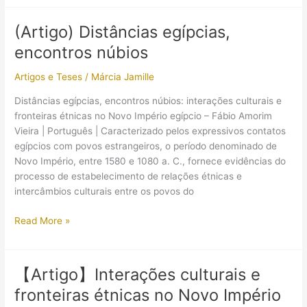
o
mais
(Artigo) Distâncias egípcias,
antigo
encontros núbios
sítio
arqueológico
Artigos e Teses
/
Márcia Jamille
de
Tell
Distâncias egípcias, encontros núbios: interações culturais e
Edfu
fronteiras étnicas no Novo Império egípcio – Fábio Amorim
(Egito)
Vieira | Português | Caracterizado pelos expressivos contatos
egípcios com povos estrangeiros, o período denominado de
Novo Império, entre 1580 e 1080 a. C., fornece evidências do
processo de estabelecimento de relações étnicas e
intercâmbios culturais entre os povos do
(Artigo)
Read More »
Distâncias
egípcias,
encontros
【Artigo】Interações culturais e
núbios
fronteiras étnicas no Novo Império