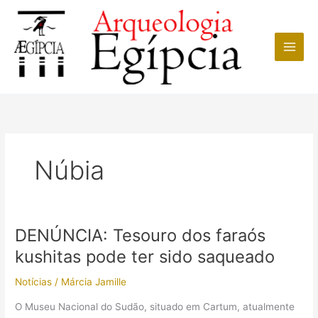
Ir
para
o
conteúdo
Núbia
DENÚNCIA: Tesouro dos faraós
kushitas pode ter sido saqueado
Notícias
/
Márcia Jamille
O Museu Nacional do Sudão, situado em Cartum, atualmente