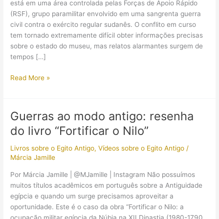
está em uma área controlada pelas Forças de Apoio Rápido
(RSF), grupo paramilitar envolvido em uma sangrenta guerra
civil contra o exército regular sudanês. O conflito em curso
tem tornado extremamente difícil obter informações precisas
sobre o estado do museu, mas relatos alarmantes surgem de
tempos […]
DENÚNCIA:
Read More »
Tesouro
dos
faraós
Guerras ao modo antigo: resenha
kushitas
do livro “Fortificar o Nilo”
pode
ter
Livros sobre o Egito Antigo
,
Vídeos sobre o Egito Antigo
/
sido
Márcia Jamille
saqueado
Por Márcia Jamille | @MJamille | Instagram Não possuímos
muitos títulos acadêmicos em português sobre a Antiguidade
egípcia e quando um surge precisamos aproveitar a
oportunidade. Este é o caso da obra “Fortificar o Nilo: a
ocupação militar egípcia da Núbia na XII Dinastia (1980-1790