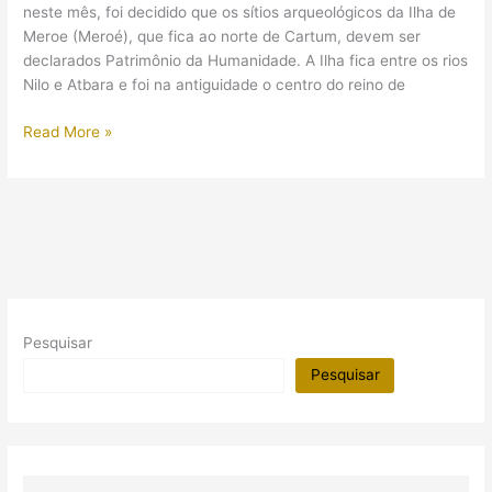
egípcio
neste mês, foi decidido que os sítios arqueológicos da Ilha de
Meroe (Meroé), que fica ao norte de Cartum, devem ser
declarados Patrimônio da Humanidade. A Ilha fica entre os rios
Nilo e Atbara e foi na antiguidade o centro do reino de
Meroe
Read More »
é
agora
Patrimônio
da
Humanidade
Pesquisar
Pesquisar