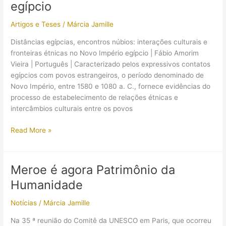
egípcio
Artigos e Teses
/
Márcia Jamille
Distâncias egípcias, encontros núbios: interações culturais e
fronteiras étnicas no Novo Império egípcio | Fábio Amorim
Vieira | Português | Caracterizado pelos expressivos contatos
egípcios com povos estrangeiros, o período denominado de
Novo Império, entre 1580 e 1080 a. C., fornece evidências do
processo de estabelecimento de relações étnicas e
intercâmbios culturais entre os povos
【Artigo】
Read More »
Interações
culturais
e
Meroe é agora Patrimônio da
fronteiras
Humanidade
étnicas
no
Notícias
/
Márcia Jamille
Novo
Império
Na 35 ª reunião do Comitê da UNESCO em Paris, que ocorreu