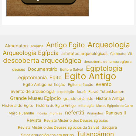
Arqueologia
Antigo Egito
Akhenaton
amarna
Arqueologia Egípcia
artefatos arqueológicos
Cleópatra VII
descoberta arqueológica
descoberta de tumba egípcia
Egiptologia
Documentário
deuses
Editora Salvat
Egito Antigo
egiptomania
Egito
evento
Egito Antigo na ficção
Egito na ficção
evento de arqueologia
Faraó Tutankhamon
exposição
faraó
Grande Museu Egípcio
História Antiga
grande pirâmide
História do Egito
história do Egito Antigo
mitologia
Museu Egípcio do Cairo
nefertiti
Ramses II
Márcia Jamille
múmias
Pirâmides
múmia
Revista
Revista Mistério dos Deuses Egípcios
Revista Mistério dos Deuses Egípcios da Salvat
Saqqara
Tutancâmon
Sítios arqueológicos em perigo