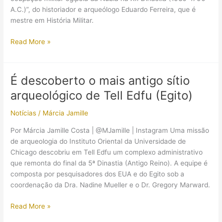
A.C.)”, do historiador e arqueólogo Eduardo Ferreira, que é
mestre em História Militar.
Guerras
Read More »
ao
modo
antigo:
É descoberto o mais antigo sítio
resenha
arqueológico de Tell Edfu (Egito)
do
livro
Notícias
/
Márcia Jamille
“Fortificar
o
Por Márcia Jamille Costa | @MJamille | Instagram Uma missão
Nilo”
de arqueologia do Instituto Oriental da Universidade de
Chicago descobriu em Tell Edfu um complexo administrativo
que remonta do final da 5ª Dinastia (Antigo Reino). A equipe é
composta por pesquisadores dos EUA e do Egito sob a
coordenação da Dra. Nadine Mueller e o Dr. Gregory Marward.
É
Read More »
descoberto