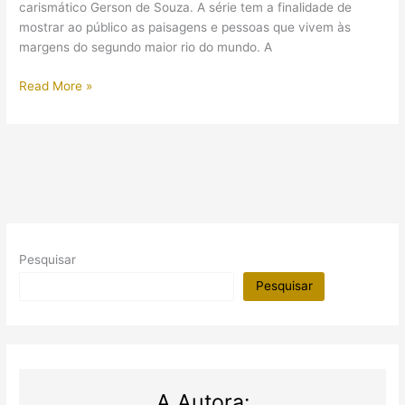
carismático Gerson de Souza. A série tem a finalidade de
mostrar ao público as paisagens e pessoas que vivem às
margens do segundo maior rio do mundo. A
Egito
Read More »
no
Domingo
Espetacular
(Parte
01)
Pesquisar
Pesquisar
A Autora: