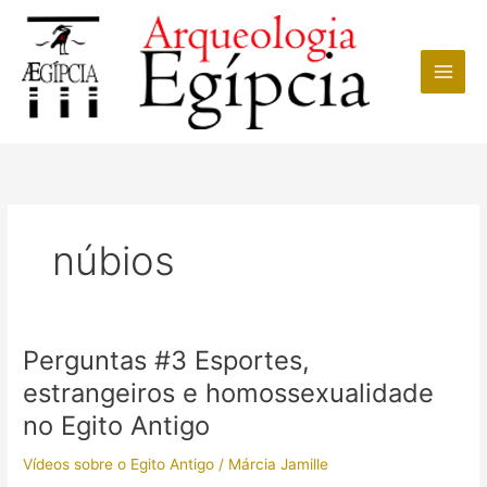
Ir
para
o
conteúdo
núbios
Perguntas #3 Esportes,
estrangeiros e homossexualidade
no Egito Antigo
Vídeos sobre o Egito Antigo
/
Márcia Jamille