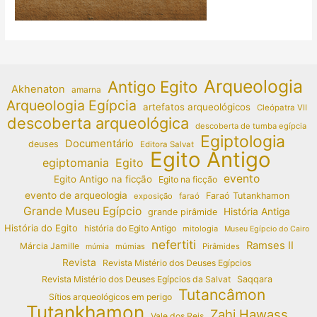
Arqueologia
Antigo Egito
Akhenaton
amarna
Arqueologia Egípcia
artefatos arqueológicos
Cleópatra VII
descoberta arqueológica
descoberta de tumba egípcia
Egiptologia
Documentário
deuses
Editora Salvat
Egito Antigo
egiptomania
Egito
evento
Egito Antigo na ficção
Egito na ficção
evento de arqueologia
Faraó Tutankhamon
exposição
faraó
Grande Museu Egípcio
História Antiga
grande pirâmide
História do Egito
história do Egito Antigo
mitologia
Museu Egípcio do Cairo
nefertiti
Ramses II
Márcia Jamille
múmias
Pirâmides
múmia
Revista
Revista Mistério dos Deuses Egípcios
Revista Mistério dos Deuses Egípcios da Salvat
Saqqara
Tutancâmon
Sítios arqueológicos em perigo
Tutankhamon
Zahi Hawass
Vale dos Reis