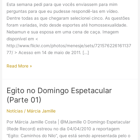
Esta semana pedi para que vocês enviassem para mim
perguntas para que eu pudesse respondê-las em vídeo.
Dentre todas as que chegaram selecionei cinco. As questões
foram variadas, indo desde esportes até homossexualidade.
Nebamun e sua esposa em uma cena de caça. Imagem
disponível em <
http://www.flickr.com/photos/menesje/sets/721576226161137
77/ > Acesso em 14 de maio de 2011. […]
Perguntas
Read More »
#3
Esportes,
estrangeiros
Egito no Domingo Espetacular
e
(Parte 01)
homossexualidade
no
Notícias
/
Márcia Jamille
Egito
Antigo
Por Márcia Jamille Costa | @MJamille O Domingo Espetacular
(Rede Record) estreou no dia 04/04/2010 a reportagem
“Egito: Caminhos do Nilo”, que está sendo apresentada pelo o