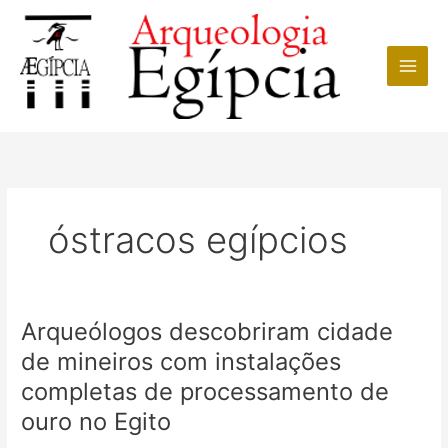
Ir
para
o
conteúdo
óstracos egípcios
Arqueólogos descobriram cidade
de mineiros com instalações
completas de processamento de
ouro no Egito