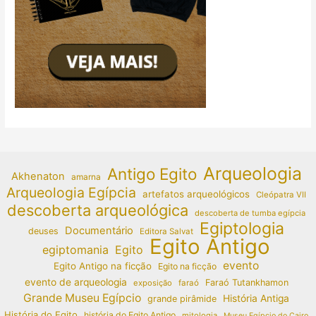
Arqueologia
Antigo Egito
Akhenaton
amarna
Arqueologia Egípcia
artefatos arqueológicos
Cleópatra VII
descoberta arqueológica
descoberta de tumba egípcia
Egiptologia
Documentário
deuses
Editora Salvat
Egito Antigo
egiptomania
Egito
evento
Egito Antigo na ficção
Egito na ficção
evento de arqueologia
Faraó Tutankhamon
exposição
faraó
Grande Museu Egípcio
História Antiga
grande pirâmide
História do Egito
história do Egito Antigo
mitologia
Museu Egípcio do Cairo