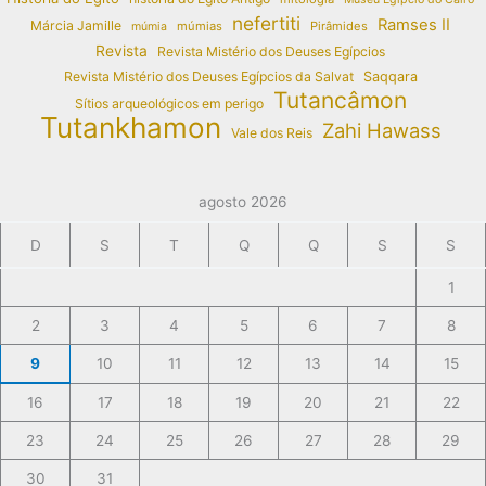
nefertiti
Ramses II
Márcia Jamille
múmias
Pirâmides
múmia
Revista
Revista Mistério dos Deuses Egípcios
Revista Mistério dos Deuses Egípcios da Salvat
Saqqara
Tutancâmon
Sítios arqueológicos em perigo
Tutankhamon
Zahi Hawass
Vale dos Reis
agosto 2026
D
S
T
Q
Q
S
S
1
2
3
4
5
6
7
8
9
10
11
12
13
14
15
16
17
18
19
20
21
22
23
24
25
26
27
28
29
30
31