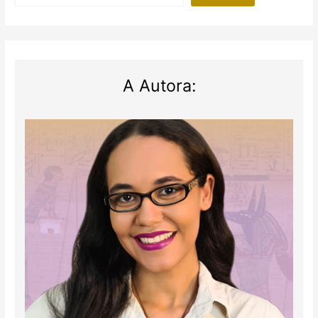
ouro
no
Egito
A Autora: