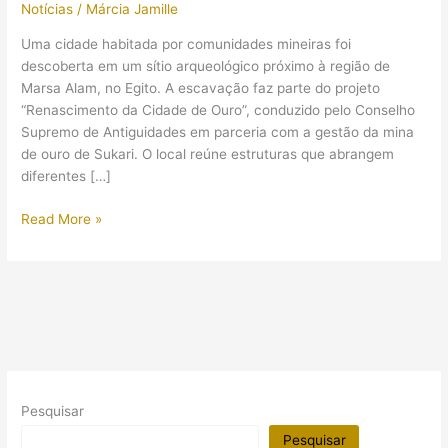
Notícias
/
Márcia Jamille
Uma cidade habitada por comunidades mineiras foi
descoberta em um sítio arqueológico próximo à região de
Marsa Alam, no Egito. A escavação faz parte do projeto
“Renascimento da Cidade de Ouro”, conduzido pelo Conselho
Supremo de Antiguidades em parceria com a gestão da mina
de ouro de Sukari. O local reúne estruturas que abrangem
diferentes […]
Arqueólogos
Read More »
descobriram
cidade
de
mineiros
com
instalações
completas
de
Pesquisar
processamento
de
Pesquisar