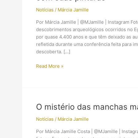
Notícias
/
Márcia Jamille
Por Márcia Jamille | @MJamille | Instagram Fo
descobrimentos arqueológicos ocorridos no E
por quase 4.400 anos e que têm deixado as au
refletida durante uma conferência feita para 
descoberta. […]
Tumba
Read More »
com
mais
de
4400
anos
O mistério das manchas m
é
encontrada
Notícias
/
Márcia Jamille
no
Por Márcia Jamille Costa | @MJamille | Instag
Egito