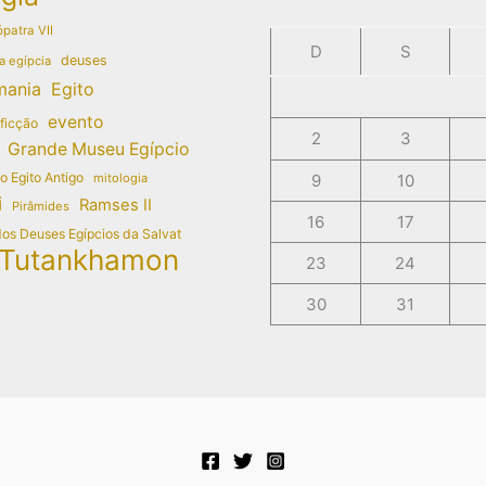
patra VII
D
S
deuses
a egípcia
mania
Egito
evento
 ficção
2
3
Grande Museu Egípcio
do Egito Antigo
mitologia
9
10
i
Ramses II
Pirâmides
16
17
dos Deuses Egípcios da Salvat
Tutankhamon
23
24
30
31