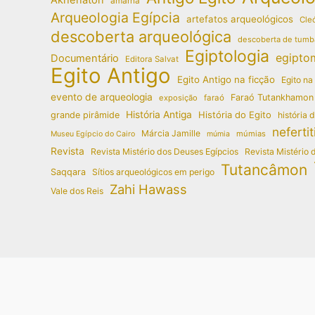
amarna
Arqueologia Egípcia
artefatos arqueológicos
Cleó
descoberta arqueológica
descoberta de tumb
Egiptologia
egipto
Documentário
Editora Salvat
Egito Antigo
Egito Antigo na ficção
Egito na
evento de arqueologia
Faraó Tutankhamon
exposição
faraó
História Antiga
História do Egito
grande pirâmide
história 
nefertit
Márcia Jamille
múmias
Museu Egípcio do Cairo
múmia
Revista
Revista Mistério dos Deuses Egípcios
Revista Mistério 
Tutancâmon
Saqqara
Sítios arqueológicos em perigo
Zahi Hawass
Vale dos Reis