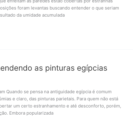
que enfeitam as paredes estão cobertas por estranhas
osições foram levantas buscando entender o que seriam
esultado da umidade acumulada
ntendendo as pinturas egípcias
gram Quando se pensa na antiguidade egípcia é comum
mias e claro, das pinturas parietais. Para quem não está
pertar um certo estranhamento e até desconforto, porém,
ação. Embora popularizada