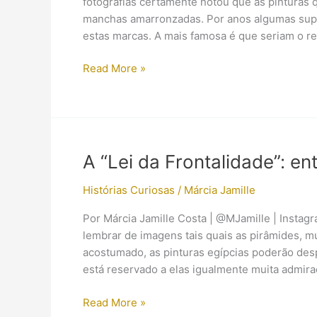
fotografias certamente notou que as pinturas 
ainda
manchas amarronzadas. Por anos algumas sup
com
estas marcas. A mais famosa é que seriam o r
suas
pinturas
O
Read More »
mistério
das
manchas
marrons
na
A “Lei da Frontalidade”: e
tumba
de
Histórias Curiosas
/
Márcia Jamille
Tutankhamon
Por Márcia Jamille Costa | @MJamille | Insta
lembrar de imagens tais quais as pirâmides, mú
acostumado, as pinturas egípcias poderão des
está reservado a elas igualmente muita admir
A
Read More »