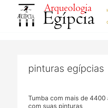
Ir
para
o
conteúdo
pinturas egípcias
Tumba com mais de 4400 a
com suas pinturas