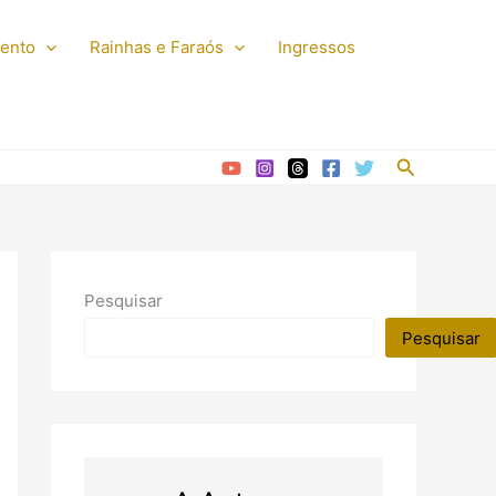
mento
Rainhas e Faraós
Ingressos
Pesquisar
Pesquisar
Pesquisar