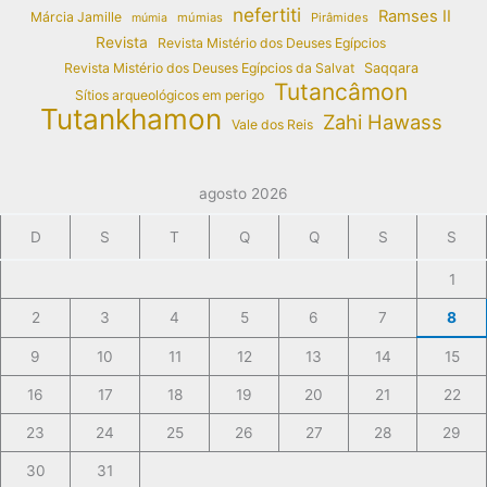
nefertiti
Ramses II
Márcia Jamille
múmias
Pirâmides
múmia
Revista
Revista Mistério dos Deuses Egípcios
Revista Mistério dos Deuses Egípcios da Salvat
Saqqara
Tutancâmon
Sítios arqueológicos em perigo
Tutankhamon
Zahi Hawass
Vale dos Reis
agosto 2026
D
S
T
Q
Q
S
S
1
2
3
4
5
6
7
8
9
10
11
12
13
14
15
16
17
18
19
20
21
22
23
24
25
26
27
28
29
30
31