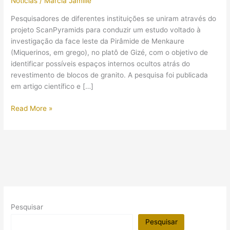
Notícias
/
Márcia Jamille
Pesquisadores de diferentes instituições se uniram através do
projeto ScanPyramids para conduzir um estudo voltado à
investigação da face leste da Pirâmide de Menkaure
(Miquerinos, em grego), no platô de Gizé, com o objetivo de
identificar possíveis espaços internos ocultos atrás do
revestimento de blocos de granito. A pesquisa foi publicada
em artigo científico e […]
Cientistas
Read More »
descobriram
uma
“Segunda
Entrada”
na
Pirâmide
de
Menkaure
Pesquisar
(Miquerinos)!?
Pesquisar