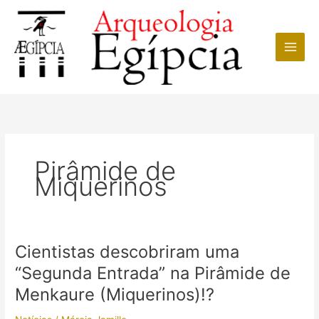
Ir
para
o
conteúdo
Pirâmide de
Miquerinos
Cientistas descobriram uma
“Segunda Entrada” na Pirâmide de
Menkaure (Miquerinos)!?