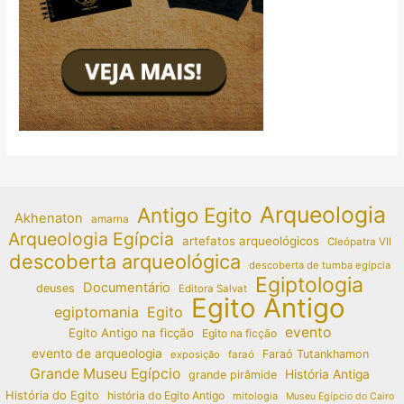
Arqueologia
Antigo Egito
Akhenaton
amarna
Arqueologia Egípcia
artefatos arqueológicos
Cleópatra VII
descoberta arqueológica
descoberta de tumba egípcia
Egiptologia
Documentário
deuses
Editora Salvat
Egito Antigo
egiptomania
Egito
evento
Egito Antigo na ficção
Egito na ficção
evento de arqueologia
Faraó Tutankhamon
exposição
faraó
Grande Museu Egípcio
História Antiga
grande pirâmide
História do Egito
história do Egito Antigo
mitologia
Museu Egípcio do Cairo