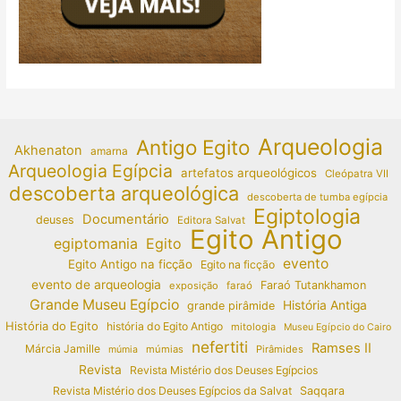
Arqueologia
Antigo Egito
Akhenaton
amarna
Arqueologia Egípcia
artefatos arqueológicos
Cleópatra VII
descoberta arqueológica
descoberta de tumba egípcia
Egiptologia
Documentário
deuses
Editora Salvat
Egito Antigo
egiptomania
Egito
evento
Egito Antigo na ficção
Egito na ficção
evento de arqueologia
Faraó Tutankhamon
exposição
faraó
Grande Museu Egípcio
História Antiga
grande pirâmide
História do Egito
história do Egito Antigo
mitologia
Museu Egípcio do Cairo
nefertiti
Ramses II
Márcia Jamille
múmias
Pirâmides
múmia
Revista
Revista Mistério dos Deuses Egípcios
Revista Mistério dos Deuses Egípcios da Salvat
Saqqara