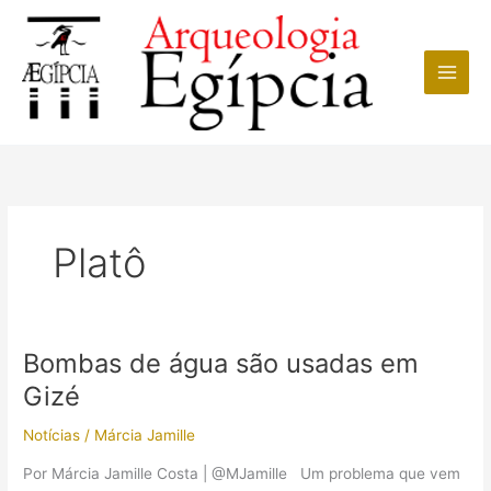
Ir
para
o
conteúdo
Platô
Bombas de água são usadas em
Gizé
Notícias
/
Márcia Jamille
Por Márcia Jamille Costa | @MJamille Um problema que vem