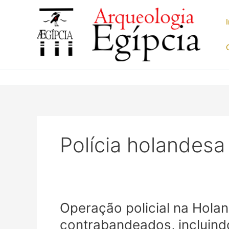
Ir
para
o
conteúdo
Polícia holandesa
Operação policial na Holan
contrabandeados, incluin