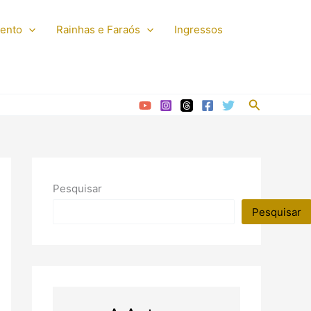
mento
Rainhas e Faraós
Ingressos
Pesquisar
Pesquisar
Pesquisar