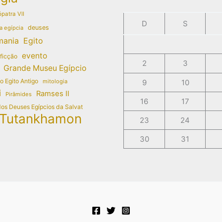
patra VII
D
S
deuses
a egípcia
mania
Egito
evento
 ficção
2
3
Grande Museu Egípcio
do Egito Antigo
mitologia
9
10
i
Ramses II
Pirâmides
16
17
dos Deuses Egípcios da Salvat
Tutankhamon
23
24
30
31