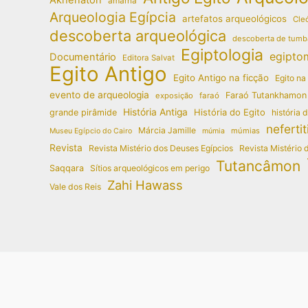
amarna
Arqueologia Egípcia
artefatos arqueológicos
Cleó
descoberta arqueológica
descoberta de tumb
Egiptologia
egipto
Documentário
Editora Salvat
Egito Antigo
Egito Antigo na ficção
Egito na
evento de arqueologia
Faraó Tutankhamon
exposição
faraó
História Antiga
História do Egito
grande pirâmide
história 
nefertit
Márcia Jamille
múmias
Museu Egípcio do Cairo
múmia
Revista
Revista Mistério dos Deuses Egípcios
Revista Mistério 
Tutancâmon
Saqqara
Sítios arqueológicos em perigo
Zahi Hawass
Vale dos Reis