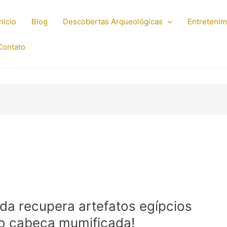
Início
Blog
Descobertas Arqueológicas
Entreteni
Contato
da recupera artefatos egípcios
do cabeça mumificada!