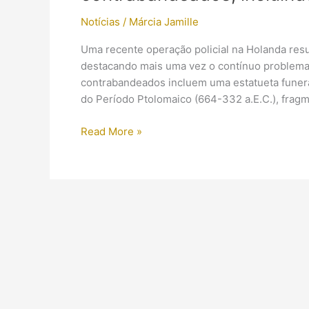
Notícias
/
Márcia Jamille
Uma recente operação policial na Holanda resu
destacando mais uma vez o contínuo problema do
contrabandeados incluem uma estatueta funerár
do Período Ptolomaico (664-332 a.E.C.), fra
Operação
Read More »
policial
na
Holanda
recupera
artefatos
egípcios
contrabandeados,
incluindo
cabeça
mumificada!