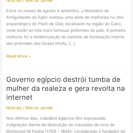
Notícias
/
Márcia Jamille
Entre os meses de agosto e setembro, o Ministério de
Antiguidades do Egito realizou uma série de melhorias no sítio
arqueológico do Platô de Gizé, localizado na região do Cairo,
onde estão as três mais famosas pirâmides do país. A primeira
melhoria foi a modernização do sistema de iluminação interna
das pirâmides dos faraós Khufu, […]
A
Read More »
Grande
Pirâmide
do
Governo egípcio destrói tumba de
Egito
mulher da realeza e gera revolta na
agora
tem
internet
ar
Notícias
/
Márcia Jamille
purificado
e
Nos últimos dias, cidadãos egípcios têm expressado
iluminação
indignação diante da destruição do mausoléu de nora de
de
Mohamed Ali Pasha (1769 – 1849), considerado o fundador do