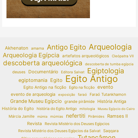
Arqueologia
Antigo Egito
Akhenaton
amarna
Arqueologia Egípcia
artefatos arqueológicos
Cleópatra VII
descoberta arqueológica
descoberta de tumba egípcia
Egiptologia
Documentário
deuses
Editora Salvat
Egito Antigo
egiptomania
Egito
evento
Egito Antigo na ficção
Egito na ficção
evento de arqueologia
Faraó Tutankhamon
exposição
faraó
Grande Museu Egípcio
História Antiga
grande pirâmide
História do Egito
história do Egito Antigo
mitologia
Museu Egípcio do Cairo
nefertiti
Ramses II
Márcia Jamille
múmias
Pirâmides
múmia
Revista
Revista Mistério dos Deuses Egípcios
Revista Mistério dos Deuses Egípcios da Salvat
Saqqara
Tutancâmon