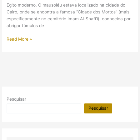
LED
Egito moderno. O mausoléu estava localizado na cidade do
Cairo, onde se encontra a famosa “Cidade dos Mortos” (mais
especificamente no cemitério Imam Al-Shafi’i), conhecida por
abrigar túmulos de
Governo
Read More »
egípcio
destrói
tumba
de
mulher
da
realeza
e
Pesquisar
gera
revolta
Pesquisar
na
internet