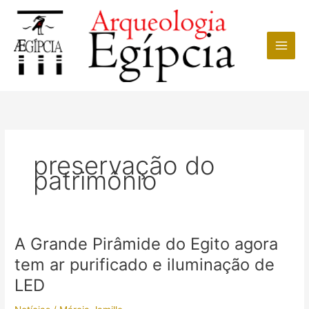
Ir
para
o
conteúdo
preservação do
patrimônio
A Grande Pirâmide do Egito agora
tem ar purificado e iluminação de
LED