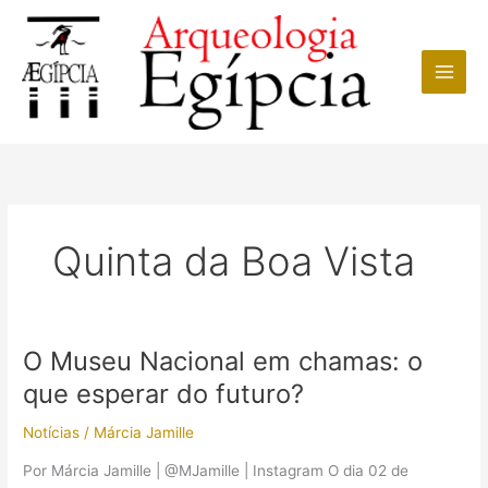
Ir
para
o
conteúdo
Quinta da Boa Vista
O Museu Nacional em chamas: o
que esperar do futuro?
Notícias
/
Márcia Jamille
Por Márcia Jamille | @MJamille | Instagram O dia 02 de