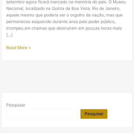
setembro agora ficará marcado na memória do país. O Museu
Nacional, localizado na Quinta da Boa Vista, Rio de Janeiro,
aquele mesmo que poderia ser o orgulho da nação, mas que
permaneceu esquecido durante anos pelo poder público,
irrompeu em chamas que destruíram em poucas horas mais
[…]
O
Read More »
Museu
Nacional
em
chamas:
o
que
esperar
do
Pesquisar
futuro?
Pesquisar