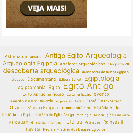
Arqueologia
Antigo Egito
Akhenaton
amarna
Arqueologia Egípcia
artefatos arqueológicos
Cleópatra VII
descoberta arqueológica
descoberta de tumba egípcia
Egiptologia
Documentário
deuses
Editora Salvat
Egito Antigo
egiptomania
Egito
evento
Egito Antigo na ficção
Egito na ficção
evento de arqueologia
Faraó Tutankhamon
exposição
faraó
Grande Museu Egípcio
História Antiga
grande pirâmide
História do Egito
história do Egito Antigo
mitologia
Museu Egípcio do Cairo
nefertiti
Ramses II
Márcia Jamille
múmias
Pirâmides
múmia
Revista
Revista Mistério dos Deuses Egípcios