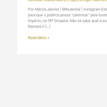
Por Márcia Jamille | @MJamille | Instagram Es
para que o público possa “caminhar” pela tumb
Império, na 19ª Dinastia. Não se sabe qual a s
Ramsés II […]
Um
Read More »
passeio
pela
tumba
da
rainha
Nefertari