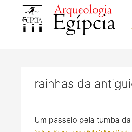
Ir
para
o
conteúdo
rainhas da antigu
Um passeio pela tumba da 
Notícias
,
Vídeos sobre o Egito Antigo
/
Márcia 