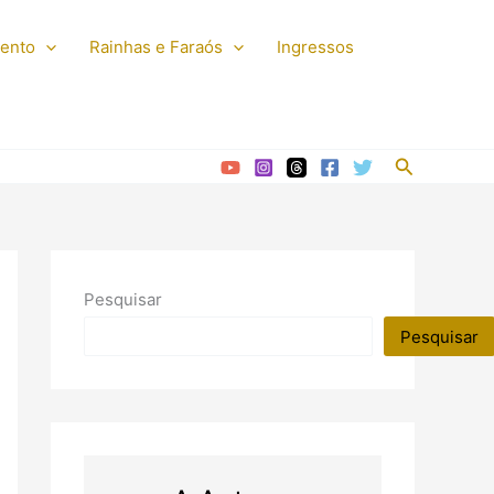
mento
Rainhas e Faraós
Ingressos
Pesquisar
Pesquisar
Pesquisar