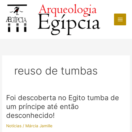
Ir
para
o
conteúdo
reuso de tumbas
Foi descoberta no Egito tumba de
um príncipe até então
desconhecido!
Notícias
/
Márcia Jamille