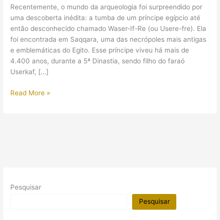
Recentemente, o mundo da arqueologia foi surpreendido por
uma descoberta inédita: a tumba de um príncipe egípcio até
então desconhecido chamado Waser-If-Re (ou Usere-fre). Ela
foi encontrada em Saqqara, uma das necrópoles mais antigas
e emblemáticas do Egito. Esse príncipe viveu há mais de
4.400 anos, durante a 5ª Dinastia, sendo filho do faraó
Userkaf, […]
Foi
Read More »
descoberta
no
Egito
tumba
de
um
príncipe
até
Pesquisar
então
desconhecido!
Pesquisar