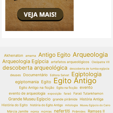
Arqueologia
Antigo Egito
Akhenaton
amarna
Arqueologia Egípcia
artefatos arqueológicos
Cleópatra VII
descoberta arqueológica
descoberta de tumba egípcia
Egiptologia
Documentário
deuses
Editora Salvat
Egito Antigo
egiptomania
Egito
evento
Egito Antigo na ficção
Egito na ficção
evento de arqueologia
Faraó Tutankhamon
exposição
faraó
Grande Museu Egípcio
História Antiga
grande pirâmide
História do Egito
história do Egito Antigo
mitologia
Museu Egípcio do Cairo
nefertiti
Ramses II
Márcia Jamille
múmias
Pirâmides
múmia