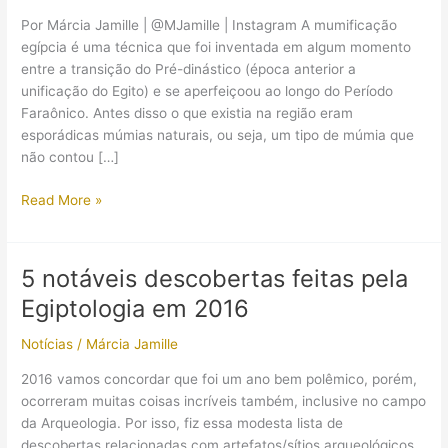
Por Márcia Jamille | @MJamille | Instagram A mumificação
egípcia é uma técnica que foi inventada em algum momento
entre a transição do Pré-dinástico (época anterior a
unificação do Egito) e se aperfeiçoou ao longo do Período
Faraônico. Antes disso o que existia na região eram
esporádicas múmias naturais, ou seja, um tipo de múmia que
não contou […]
A
Read More »
descoberta
de
duas
5 notáveis descobertas feitas pela
múmias
Egiptologia em 2016
que
impressionaram
Notícias
/
Márcia Jamille
os
cientistas
2016 vamos concordar que foi um ano bem polêmico, porém,
ocorreram muitas coisas incríveis também, inclusive no campo
da Arqueologia. Por isso, fiz essa modesta lista de
descobertas relacionadas com artefatos/sítios arqueológicos