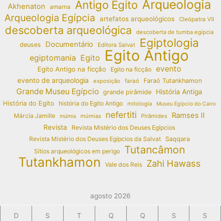
Arqueologia
Antigo Egito
Akhenaton
amarna
Arqueologia Egípcia
artefatos arqueológicos
Cleópatra VII
descoberta arqueológica
descoberta de tumba egípcia
Egiptologia
Documentário
deuses
Editora Salvat
Egito Antigo
egiptomania
Egito
evento
Egito Antigo na ficção
Egito na ficção
evento de arqueologia
Faraó Tutankhamon
exposição
faraó
Grande Museu Egípcio
História Antiga
grande pirâmide
História do Egito
história do Egito Antigo
mitologia
Museu Egípcio do Cairo
nefertiti
Ramses II
Márcia Jamille
múmias
Pirâmides
múmia
Revista
Revista Mistério dos Deuses Egípcios
Revista Mistério dos Deuses Egípcios da Salvat
Saqqara
Tutancâmon
Sítios arqueológicos em perigo
Tutankhamon
Zahi Hawass
Vale dos Reis
agosto 2026
D
S
T
Q
Q
S
S