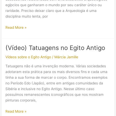
egípcios que ganharam o mundo por seu caráter único ou
raridade. Preciso deixar claro que a Arqueologia é uma
disciplina muito lenta, por
5
Read More »
notáveis
descobertas
feitas
(Vídeo) Tatuagens no Egito Antigo
pela
Egiptologia
Vídeos sobre o Egito Antigo
/
Márcia Jamille
em
Tatuagens não é uma invenção moderna. Várias sociedades
2016
adotaram esta prática para os mais diversos fins e cada uma
tinha a sua forma de marcar o corpo. Encontramos exemplos
no Período Edo (Japão), entre em antigas comunidades da
Sibéria e inclusive no Egito Antigo. Nesse último caso
possuímos remanescentes iconográficos que nos mostram
pinturas corporais,
(Vídeo)
Read More »