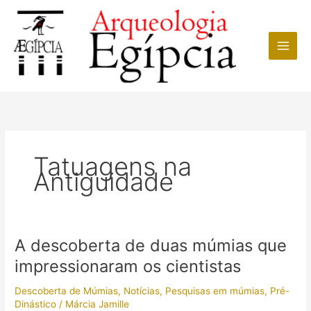
Ir
para
o
conteúdo
Tatuagens na
Antiguidade
A descoberta de duas múmias que
impressionaram os cientistas
Descoberta de Múmias
,
Notícias
,
Pesquisas em múmias
,
Pré-
Dinástico
/
Márcia Jamille