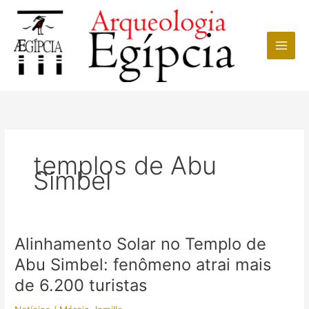
Ir
para
o
conteúdo
templos de Abu
Simbel
Alinhamento Solar no Templo de
Abu Simbel: fenômeno atrai mais
de 6.200 turistas