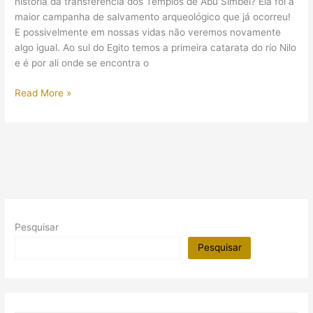
história da transferência dos Templos de Abu Simbel? Ela foi a
turistas
maior campanha de salvamento arqueológico que já ocorreu!
E possivelmente em nossas vidas não veremos novamente
algo igual. Ao sul do Egito temos a primeira catarata do rio Nilo
e é por ali onde se encontra o
Conheça
Read More »
a
história
da
maior
campanha
de
salvamento
arqueológico
Pesquisar
do
Egito:
Pesquisar
Templos
de
Abu
Simbel