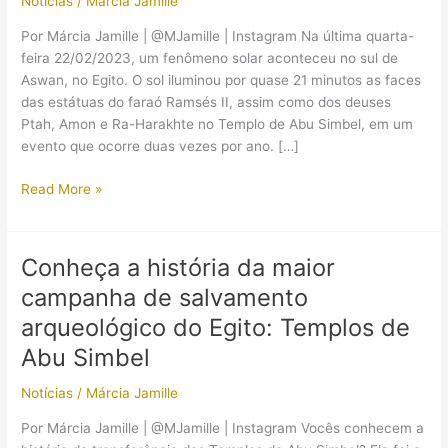
Notícias
/
Márcia Jamille
Por Márcia Jamille | @MJamille | Instagram Na última quarta-
feira 22/02/2023, um fenômeno solar aconteceu no sul de
Aswan, no Egito. O sol iluminou por quase 21 minutos as faces
das estátuas do faraó Ramsés II, assim como dos deuses
Ptah, Amon e Ra-Harakhte no Templo de Abu Simbel, em um
evento que ocorre duas vezes por ano. […]
Alinhamento
Read More »
Solar
no
Templo
Conheça a história da maior
de
campanha de salvamento
Abu
Simbel:
arqueológico do Egito: Templos de
fenômeno
Abu Simbel
atrai
mais
Notícias
/
Márcia Jamille
de
Por Márcia Jamille | @MJamille | Instagram Vocês conhecem a
6.200