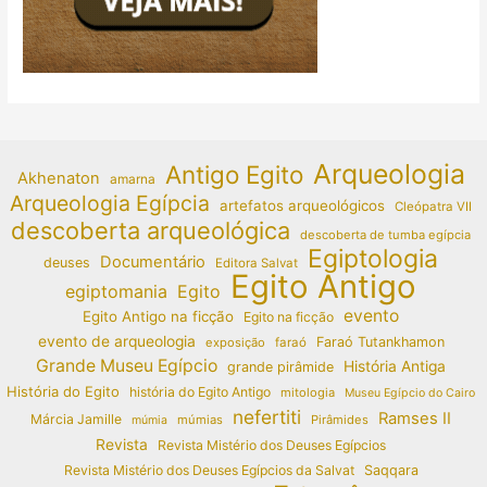
Arqueologia
Antigo Egito
Akhenaton
amarna
Arqueologia Egípcia
artefatos arqueológicos
Cleópatra VII
descoberta arqueológica
descoberta de tumba egípcia
Egiptologia
Documentário
deuses
Editora Salvat
Egito Antigo
egiptomania
Egito
evento
Egito Antigo na ficção
Egito na ficção
evento de arqueologia
Faraó Tutankhamon
exposição
faraó
Grande Museu Egípcio
História Antiga
grande pirâmide
História do Egito
história do Egito Antigo
mitologia
Museu Egípcio do Cairo
nefertiti
Ramses II
Márcia Jamille
múmias
Pirâmides
múmia
Revista
Revista Mistério dos Deuses Egípcios
Revista Mistério dos Deuses Egípcios da Salvat
Saqqara