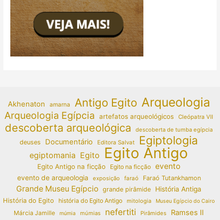
Arqueologia
Antigo Egito
Akhenaton
amarna
Arqueologia Egípcia
artefatos arqueológicos
Cleópatra VII
descoberta arqueológica
descoberta de tumba egípcia
Egiptologia
Documentário
deuses
Editora Salvat
Egito Antigo
egiptomania
Egito
evento
Egito Antigo na ficção
Egito na ficção
evento de arqueologia
Faraó Tutankhamon
exposição
faraó
Grande Museu Egípcio
História Antiga
grande pirâmide
História do Egito
história do Egito Antigo
mitologia
Museu Egípcio do Cairo
nefertiti
Ramses II
Márcia Jamille
múmias
Pirâmides
múmia