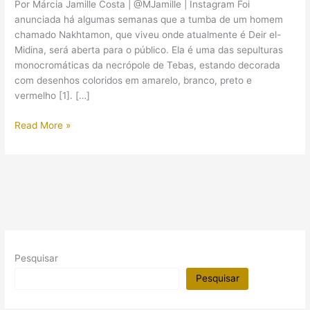
Por Márcia Jamille Costa | @MJamille | Instagram Foi
anunciada há algumas semanas que a tumba de um homem
chamado Nakhtamon, que viveu onde atualmente é Deir el-
Midina, será aberta para o público. Ela é uma das sepulturas
monocromáticas da necrópole de Tebas, estando decorada
com desenhos coloridos em amarelo, branco, preto e
vermelho [1]. […]
Foi
Read More »
aberta
para
o
público
a
tumba
de
Nakhtamon
Pesquisar
Pesquisar