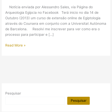
Notícia enviada por Alessandro Sales, via Página do
Arqueologia Egípcia no Facebook Terá inicio no dia 14 de
Outubro (2013) um curso de extensão online de Egiptologia
através do Coursera em conjunto com a Universitat Autònoma
de Barcelona. Resolvi me inscrever para ver como era o
processo para participar e […]
Curso
Read More »
online
de
extensão
em
Egiptologia
(em
espanhol)
Pesquisar
Pesquisar