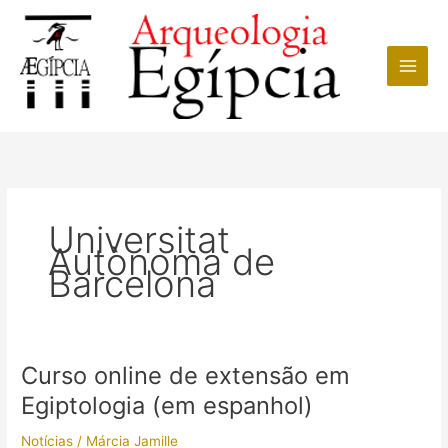
Ir
para
o
conteúdo
Universitat
Autònoma de
Barcelona
Curso online de extensão em
Egiptologia (em espanhol)
Notícias
/
Márcia Jamille