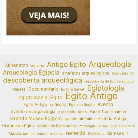
Arqueologia
Antigo Egito
Akhenaton
amarna
Arqueologia Egípcia
artefatos arqueológicos
Cleópatra VII
descoberta arqueológica
descoberta de tumba egípcia
Egiptologia
Documentário
deuses
Editora Salvat
Egito Antigo
egiptomania
Egito
evento
Egito Antigo na ficção
Egito na ficção
evento de arqueologia
Faraó Tutankhamon
exposição
faraó
Grande Museu Egípcio
História Antiga
grande pirâmide
História do Egito
história do Egito Antigo
mitologia
Museu Egípcio do Cairo
nefertiti
Ramses II
Márcia Jamille
múmias
Pirâmides
múmia