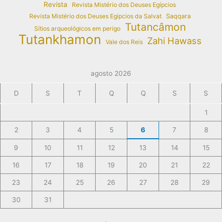
Revista
Revista Mistério dos Deuses Egípcios
Revista Mistério dos Deuses Egípcios da Salvat
Saqqara
Tutancâmon
Sítios arqueológicos em perigo
Tutankhamon
Zahi Hawass
Vale dos Reis
agosto 2026
D
S
T
Q
Q
S
S
1
2
3
4
5
6
7
8
9
10
11
12
13
14
15
16
17
18
19
20
21
22
23
24
25
26
27
28
29
30
31