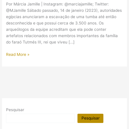
Por Márcia Jamille | Instagram: @marciajamille; Twitter:
@MJamille Sábado passado, 14 de janeiro (2023), autoridades
egípcias anunciaram a escavação de uma tumba até então
desconhecida e que possui cerca de 3.500 anos. Os
arqueólogos da equipe acreditam que ela pode conter
artefatos relacionados com membros importantes da família
do faraó Tutmés III, rei que viveu […]
Talvez
Read More »
esta
tumba
recém-
descoberta
no
Egito
seja
mais
Pesquisar
importante
do
Pesquisar
que