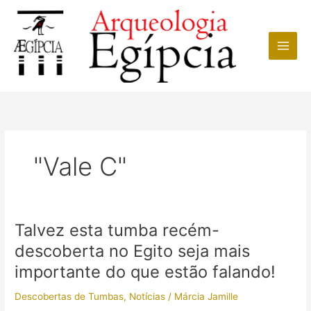
Ir
para
o
conteúdo
"Vale C"
Talvez esta tumba recém-
descoberta no Egito seja mais
importante do que estão falando!
Descobertas de Tumbas
,
Notícias
/
Márcia Jamille