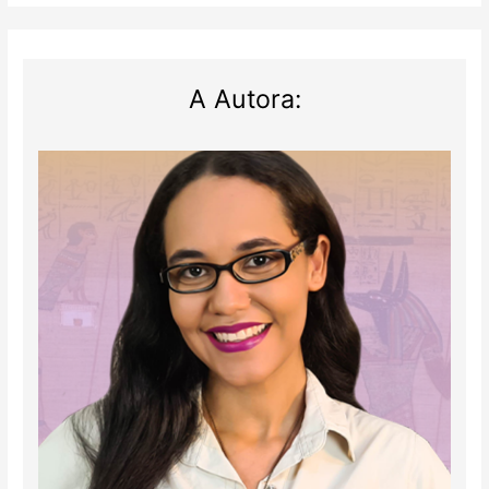
estão
falando!
A Autora: