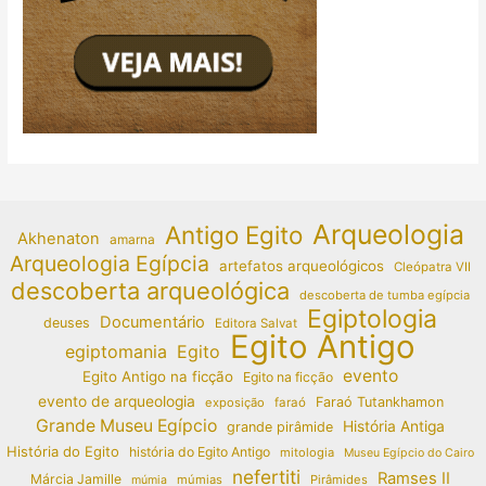
Arqueologia
Antigo Egito
Akhenaton
amarna
Arqueologia Egípcia
artefatos arqueológicos
Cleópatra VII
descoberta arqueológica
descoberta de tumba egípcia
Egiptologia
Documentário
deuses
Editora Salvat
Egito Antigo
egiptomania
Egito
evento
Egito Antigo na ficção
Egito na ficção
evento de arqueologia
Faraó Tutankhamon
exposição
faraó
Grande Museu Egípcio
História Antiga
grande pirâmide
História do Egito
história do Egito Antigo
mitologia
Museu Egípcio do Cairo
nefertiti
Ramses II
Márcia Jamille
múmias
Pirâmides
múmia