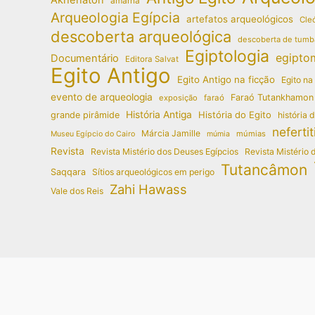
amarna
Arqueologia Egípcia
artefatos arqueológicos
Cleó
descoberta arqueológica
descoberta de tumb
Egiptologia
egipto
Documentário
Editora Salvat
Egito Antigo
Egito Antigo na ficção
Egito na
evento de arqueologia
Faraó Tutankhamon
exposição
faraó
História Antiga
História do Egito
grande pirâmide
história 
nefertit
Márcia Jamille
múmias
Museu Egípcio do Cairo
múmia
Revista
Revista Mistério dos Deuses Egípcios
Revista Mistério 
Tutancâmon
Saqqara
Sítios arqueológicos em perigo
Zahi Hawass
Vale dos Reis