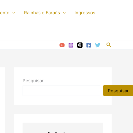
mento
Rainhas e Faraós
Ingressos
Pesquisar
Pesquisar
Pesquisar