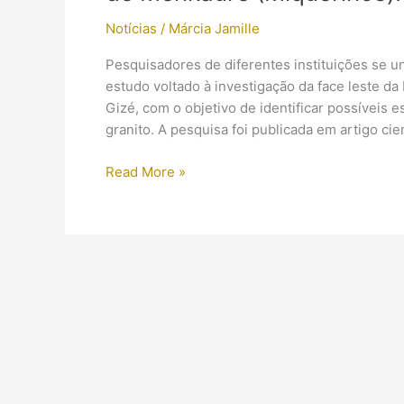
Notícias
/
Márcia Jamille
Pesquisadores de diferentes instituições se 
estudo voltado à investigação da face leste d
Gizé, com o objetivo de identificar possíveis 
granito. A pesquisa foi publicada em artigo cien
Cientistas
Read More »
descobriram
uma
“Segunda
Entrada”
na
Pirâmide
de
Menkaure
(Miquerinos)!?