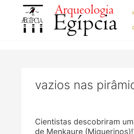
Ir
para
o
conteúdo
vazios nas pirâmi
Cientistas descobriram um
de Menkaure (Miquerinos)!