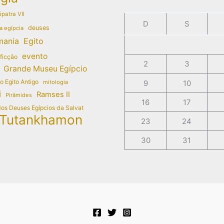
patra VII
D
S
deuses
a egípcia
mania
Egito
evento
 ficção
2
3
Grande Museu Egípcio
do Egito Antigo
mitologia
9
10
i
Ramses II
Pirâmides
16
17
dos Deuses Egípcios da Salvat
Tutankhamon
23
24
30
31