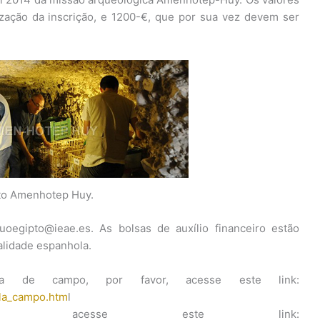
ização da inscrição, e 1200-€, que por sua vez devem ser
to Amenhotep Huy.
oegipto@ieae.es. As bolsas de auxílio financeiro estão
alidade espanhola.
a de campo, por favor, acesse este link:
ela_campo.htm
l
as acesse este link: