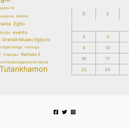
patra VII
D
S
deuses
a egípcia
mania
Egito
evento
 ficção
2
3
Grande Museu Egípcio
do Egito Antigo
9
10
mitologia
i
Ramses II
Pirâmides
16
17
dos Deuses Egípcios da Salvat
Tutankhamon
23
24