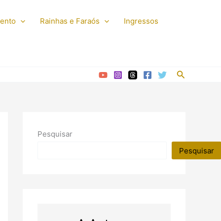
mento
Rainhas e Faraós
Ingressos
Pesquisar
Pesquisar
Pesquisar