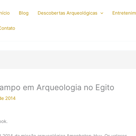
Início
Blog
Descobertas Arqueológicas
Entreteni
Contato
ampo em Arqueologia no Egito
 de 2014
ook.
ool 2014 da missão arqueológica Amenhotep-Huy. Os valores