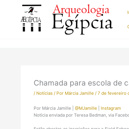
Ir
para
o
conteúdo
Chamada para escola de c
/
Notícias
/ Por
Márcia Jamille
/
7 de fevereiro
Por Márcia Jamille |
@MJamille
|
Instagram
Notícia enviada por Teresa Bedman, via Faceb
Estão abertas as inscrições para a Field Sch