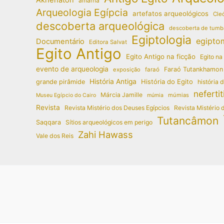
amarna
Arqueologia Egípcia
artefatos arqueológicos
Cleó
descoberta arqueológica
descoberta de tumb
Egiptologia
egipto
Documentário
Editora Salvat
Egito Antigo
Egito Antigo na ficção
Egito na
evento de arqueologia
Faraó Tutankhamon
exposição
faraó
História Antiga
História do Egito
grande pirâmide
história 
nefertit
Márcia Jamille
múmias
Museu Egípcio do Cairo
múmia
Revista
Revista Mistério dos Deuses Egípcios
Revista Mistério 
Tutancâmon
Saqqara
Sítios arqueológicos em perigo
Zahi Hawass
Vale dos Reis