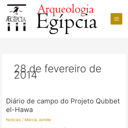
Ir
para
o
conteúdo
28 de fevereiro de
2014
Diário de campo do Projeto Qubbet
el-Hawa
Notícias
/
Márcia Jamille