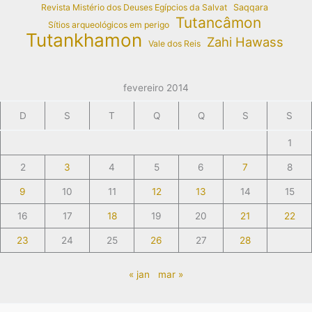
Revista Mistério dos Deuses Egípcios da Salvat
Saqqara
Tutancâmon
Sítios arqueológicos em perigo
Tutankhamon
Zahi Hawass
Vale dos Reis
fevereiro 2014
D
S
T
Q
Q
S
S
1
2
3
4
5
6
7
8
9
10
11
12
13
14
15
16
17
18
19
20
21
22
23
24
25
26
27
28
« jan
mar »