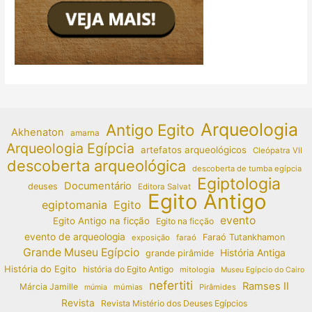
Arqueologia
Antigo Egito
Akhenaton
amarna
Arqueologia Egípcia
artefatos arqueológicos
Cleópatra VII
descoberta arqueológica
descoberta de tumba egípcia
Egiptologia
Documentário
deuses
Editora Salvat
Egito Antigo
egiptomania
Egito
evento
Egito Antigo na ficção
Egito na ficção
evento de arqueologia
Faraó Tutankhamon
exposição
faraó
Grande Museu Egípcio
História Antiga
grande pirâmide
História do Egito
história do Egito Antigo
mitologia
Museu Egípcio do Cairo
nefertiti
Ramses II
Márcia Jamille
múmias
Pirâmides
múmia
Revista
Revista Mistério dos Deuses Egípcios