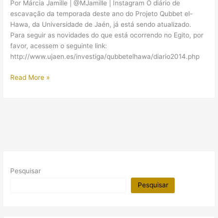
Por Márcia Jamille | @MJamille | Instagram O diário de
escavação da temporada deste ano do Projeto Qubbet el-
Hawa, da Universidade de Jaén, já está sendo atualizado.
Para seguir as novidades do que está ocorrendo no Egito, por
favor, acessem o seguinte link:
http://www.ujaen.es/investiga/qubbetelhawa/diario2014.php
Diário
Read More »
de
campo
do
Projeto
Qubbet
el-
Hawa
Pesquisar
Pesquisar