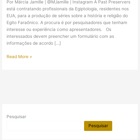
Por Márcia Jamille | @MJamille | Instagram A Past Preservers
está contratando profissionais da Egiptologia, residentes nos
EUA, para a produção de séries sobre a história e religião do
Egito Faraônico. A procura é por pesquisadores que tenham
interesse ou experiência como apresentadores. Os
interessados devem preencher um formulário com as
informações de acordo […]
Proposta
Read More »
de
emprego
para
Egiptólogos
(as)
Pesquisar
Pesquisar