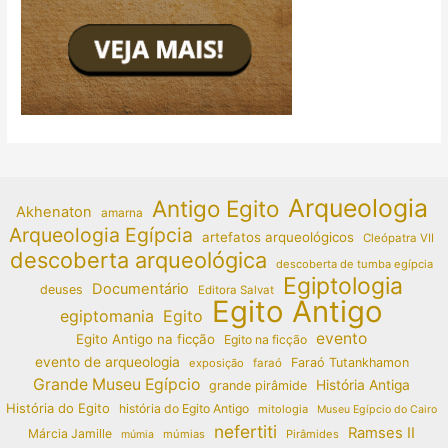
Arqueologia
Antigo Egito
Akhenaton
amarna
Arqueologia Egípcia
artefatos arqueológicos
Cleópatra VII
descoberta arqueológica
descoberta de tumba egípcia
Egiptologia
Documentário
deuses
Editora Salvat
Egito Antigo
egiptomania
Egito
evento
Egito Antigo na ficção
Egito na ficção
evento de arqueologia
Faraó Tutankhamon
exposição
faraó
Grande Museu Egípcio
História Antiga
grande pirâmide
História do Egito
história do Egito Antigo
mitologia
Museu Egípcio do Cairo
nefertiti
Ramses II
Márcia Jamille
múmias
Pirâmides
múmia