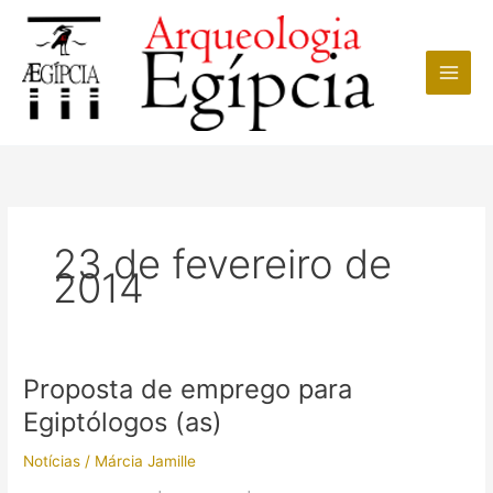
Ir
para
o
conteúdo
23 de fevereiro de
2014
Proposta de emprego para
Egiptólogos (as)
Notícias
/
Márcia Jamille