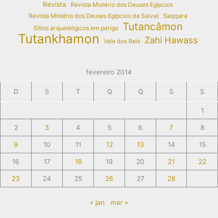
Revista
Revista Mistério dos Deuses Egípcios
Revista Mistério dos Deuses Egípcios da Salvat
Saqqara
Tutancâmon
Sítios arqueológicos em perigo
Tutankhamon
Zahi Hawass
Vale dos Reis
fevereiro 2014
D
S
T
Q
Q
S
S
1
2
3
4
5
6
7
8
9
10
11
12
13
14
15
16
17
18
19
20
21
22
23
24
25
26
27
28
« jan
mar »