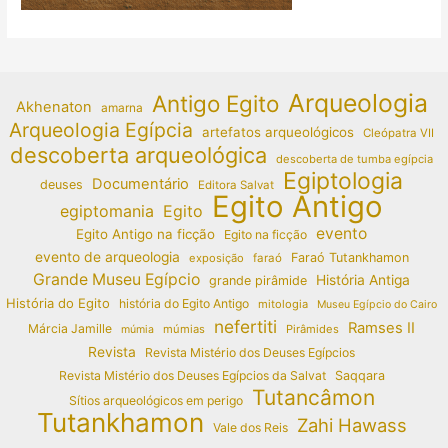
Arqueologia
Antigo Egito
Akhenaton
amarna
Arqueologia Egípcia
artefatos arqueológicos
Cleópatra VII
descoberta arqueológica
descoberta de tumba egípcia
Egiptologia
Documentário
deuses
Editora Salvat
Egito Antigo
egiptomania
Egito
evento
Egito Antigo na ficção
Egito na ficção
evento de arqueologia
Faraó Tutankhamon
exposição
faraó
Grande Museu Egípcio
História Antiga
grande pirâmide
História do Egito
história do Egito Antigo
mitologia
Museu Egípcio do Cairo
nefertiti
Ramses II
Márcia Jamille
múmias
Pirâmides
múmia
Revista
Revista Mistério dos Deuses Egípcios
Revista Mistério dos Deuses Egípcios da Salvat
Saqqara
Tutancâmon
Sítios arqueológicos em perigo
Tutankhamon
Zahi Hawass
Vale dos Reis