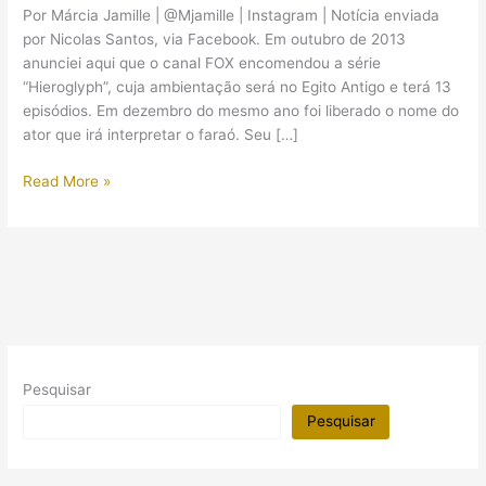
Por Márcia Jamille | @Mjamille | Instagram | Notícia enviada
por Nicolas Santos, via Facebook. Em outubro de 2013
anunciei aqui que o canal FOX encomendou a série
“Hieroglyph”, cuja ambientação será no Egito Antigo e terá 13
episódios. Em dezembro do mesmo ano foi liberado o nome do
ator que irá interpretar o faraó. Seu […]
Foram
Read More »
confirmados
alguns
dos
atores
e
atrizes
da
série
Pesquisar
“Hieroglyph”
da
Pesquisar
FOX