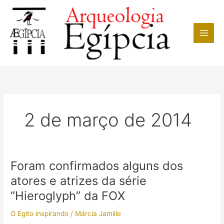
Ir
para
o
conteúdo
2 de março de 2014
Foram confirmados alguns dos
atores e atrizes da série
“Hieroglyph” da FOX
O Egito inspirando
/
Márcia Jamille