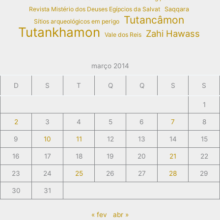
Revista Mistério dos Deuses Egípcios da Salvat
Saqqara
Tutancâmon
Sítios arqueológicos em perigo
Tutankhamon
Zahi Hawass
Vale dos Reis
março 2014
D
S
T
Q
Q
S
S
1
2
3
4
5
6
7
8
9
10
11
12
13
14
15
16
17
18
19
20
21
22
23
24
25
26
27
28
29
30
31
« fev
abr »