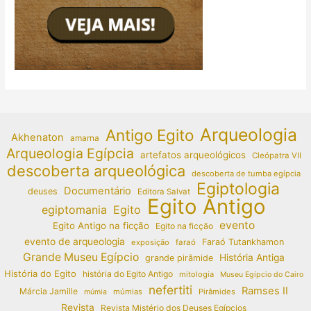
Arqueologia
Antigo Egito
Akhenaton
amarna
Arqueologia Egípcia
artefatos arqueológicos
Cleópatra VII
descoberta arqueológica
descoberta de tumba egípcia
Egiptologia
Documentário
deuses
Editora Salvat
Egito Antigo
egiptomania
Egito
evento
Egito Antigo na ficção
Egito na ficção
evento de arqueologia
Faraó Tutankhamon
exposição
faraó
Grande Museu Egípcio
História Antiga
grande pirâmide
História do Egito
história do Egito Antigo
mitologia
Museu Egípcio do Cairo
nefertiti
Ramses II
Márcia Jamille
múmias
Pirâmides
múmia
Revista
Revista Mistério dos Deuses Egípcios