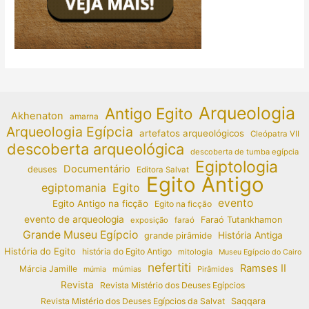
Arqueologia
Antigo Egito
Akhenaton
amarna
Arqueologia Egípcia
artefatos arqueológicos
Cleópatra VII
descoberta arqueológica
descoberta de tumba egípcia
Egiptologia
Documentário
deuses
Editora Salvat
Egito Antigo
egiptomania
Egito
evento
Egito Antigo na ficção
Egito na ficção
evento de arqueologia
Faraó Tutankhamon
exposição
faraó
Grande Museu Egípcio
História Antiga
grande pirâmide
História do Egito
história do Egito Antigo
mitologia
Museu Egípcio do Cairo
nefertiti
Ramses II
Márcia Jamille
múmias
Pirâmides
múmia
Revista
Revista Mistério dos Deuses Egípcios
Revista Mistério dos Deuses Egípcios da Salvat
Saqqara