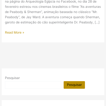
na página do Arqueologia Egípcia no Facebook, no dia 28 de
fevereiro estreou nos cinemas brasileiros o filme “As aventuras
de Peabody & Sherman”, animação baseada no clássico “Mr.
Peabody”, de Jay Ward. A aventura começa quando Sherman,
garoto de estimação do cão superinteligente Dr. Peabody, […]
Estreou
Read More »
o
filme
“As
aventuras
de
Peabody
&
Sherman”
Pesquisar
Pesquisar