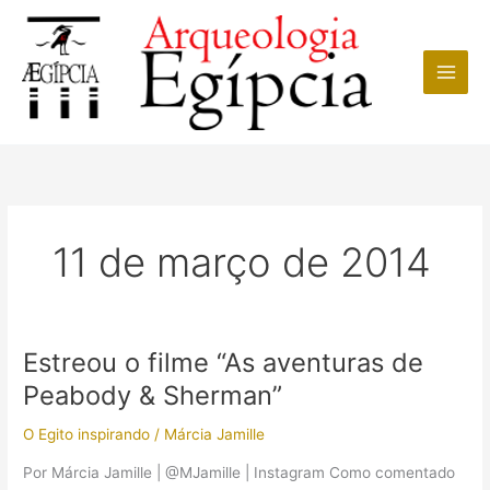
Ir
para
o
conteúdo
11 de março de 2014
Estreou o filme “As aventuras de
Peabody & Sherman”
O Egito inspirando
/
Márcia Jamille
Por Márcia Jamille | @MJamille | Instagram Como comentado