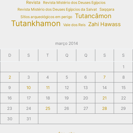
Revista
Revista Mistério dos Deuses Egípcios
Revista Mistério dos Deuses Egípcios da Salvat
Saqqara
Tutancâmon
Sítios arqueológicos em perigo
Tutankhamon
Zahi Hawass
Vale dos Reis
março 2014
D
S
T
Q
Q
S
S
1
2
3
4
5
6
7
8
9
10
11
12
13
14
15
16
17
18
19
20
21
22
23
24
25
26
27
28
29
30
31