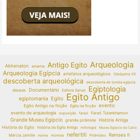
Arqueologia
Antigo Egito
Akhenaton
amarna
Arqueologia Egípcia
artefatos arqueológicos
Cleópatra VII
descoberta arqueológica
descoberta de tumba egípcia
Egiptologia
Documentário
deuses
Editora Salvat
Egito Antigo
egiptomania
Egito
evento
Egito Antigo na ficção
Egito na ficção
evento de arqueologia
Faraó Tutankhamon
exposição
faraó
Grande Museu Egípcio
História Antiga
grande pirâmide
História do Egito
história do Egito Antigo
mitologia
Museu Egípcio do Cairo
nefertiti
Ramses II
Márcia Jamille
múmias
Pirâmides
múmia