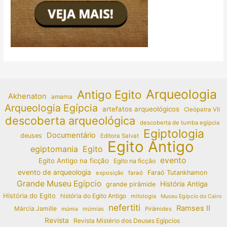
Arqueologia
Antigo Egito
Akhenaton
amarna
Arqueologia Egípcia
artefatos arqueológicos
Cleópatra VII
descoberta arqueológica
descoberta de tumba egípcia
Egiptologia
Documentário
deuses
Editora Salvat
Egito Antigo
egiptomania
Egito
evento
Egito Antigo na ficção
Egito na ficção
evento de arqueologia
Faraó Tutankhamon
exposição
faraó
Grande Museu Egípcio
História Antiga
grande pirâmide
História do Egito
história do Egito Antigo
mitologia
Museu Egípcio do Cairo
nefertiti
Ramses II
Márcia Jamille
múmias
Pirâmides
múmia
Revista
Revista Mistério dos Deuses Egípcios