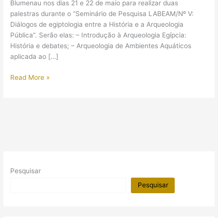
Blumenau nos dias 21 e 22 de maio para realizar duas
palestras durante o “Seminário de Pesquisa LABEAM/Nº V:
Diálogos de egiptologia entre a História e a Arqueologia
Pública”. Serão elas: – Introdução à Arqueologia Egípcia:
História e debates; – Arqueologia de Ambientes Aquáticos
aplicada ao […]
Seminário:
Read More »
História
e
Arqueologia
do
Egito
Faraônico
(Blumenau
–
Pesquisar
SC)
Pesquisar