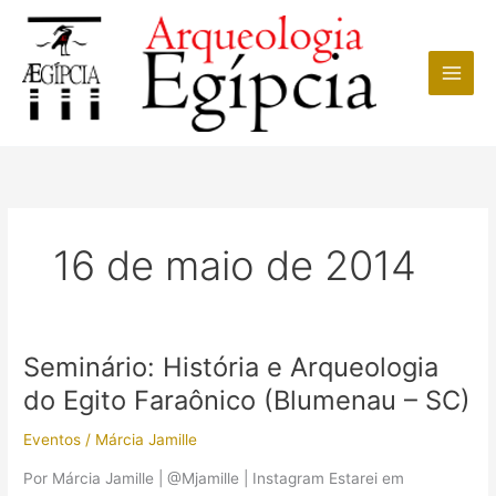
Ir
para
o
conteúdo
16 de maio de 2014
Seminário: História e Arqueologia
do Egito Faraônico (Blumenau – SC)
Eventos
/
Márcia Jamille
Por Márcia Jamille | @Mjamille | Instagram Estarei em