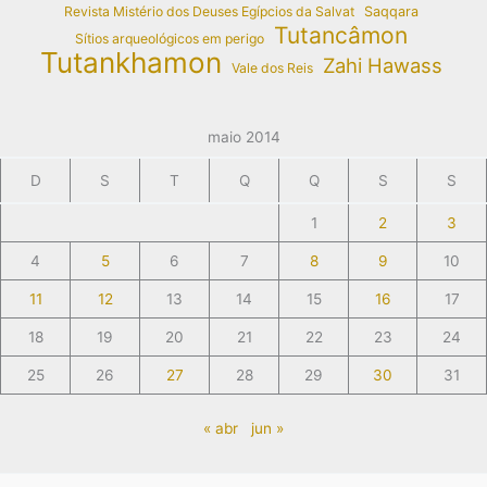
Revista Mistério dos Deuses Egípcios da Salvat
Saqqara
Tutancâmon
Sítios arqueológicos em perigo
Tutankhamon
Zahi Hawass
Vale dos Reis
maio 2014
D
S
T
Q
Q
S
S
1
2
3
4
5
6
7
8
9
10
11
12
13
14
15
16
17
18
19
20
21
22
23
24
25
26
27
28
29
30
31
« abr
jun »