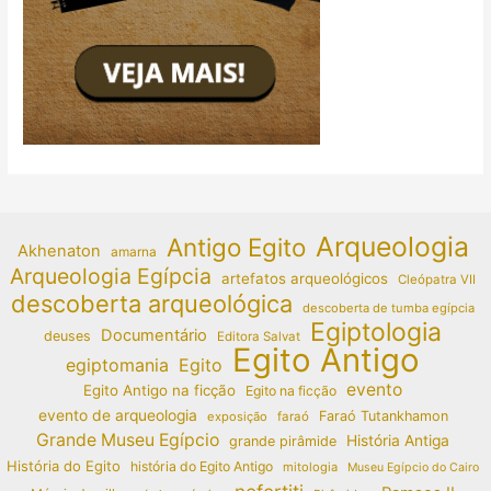
Arqueologia
Antigo Egito
Akhenaton
amarna
Arqueologia Egípcia
artefatos arqueológicos
Cleópatra VII
descoberta arqueológica
descoberta de tumba egípcia
Egiptologia
Documentário
deuses
Editora Salvat
Egito Antigo
egiptomania
Egito
evento
Egito Antigo na ficção
Egito na ficção
evento de arqueologia
Faraó Tutankhamon
exposição
faraó
Grande Museu Egípcio
História Antiga
grande pirâmide
História do Egito
história do Egito Antigo
mitologia
Museu Egípcio do Cairo