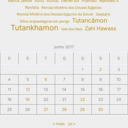
nefertiti
Ramses II
Márcia Jamille
múmias
Pirâmides
múmia
Revista
Revista Mistério dos Deuses Egípcios
Revista Mistério dos Deuses Egípcios da Salvat
Saqqara
Tutancâmon
Sítios arqueológicos em perigo
Tutankhamon
Zahi Hawass
Vale dos Reis
junho 2017
D
S
T
Q
Q
S
S
1
2
3
4
5
6
7
8
9
10
11
12
13
14
15
16
17
18
19
20
21
22
23
24
25
26
27
28
29
30
« maio
jul »