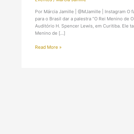
Por Márcia Jamille | @MJamille | Instagram O 
para o Brasil dar a palestra “O Rei Menino de
Auditório H. Spencer Lewis, em Curitiba. Ele t
Menino de […]
Zahi
Read More »
Hawass
e
Tutankhamon
estarão
no
Brasil