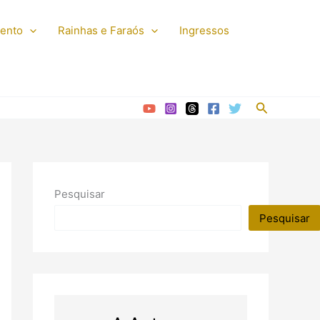
mento
Rainhas e Faraós
Ingressos
Pesquisar
Pesquisar
Pesquisar