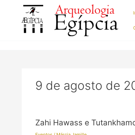
Ir
para
o
conteúdo
9 de agosto de 2
Zahi Hawass e Tutankhamon
Eventos
/
Márcia Jamille