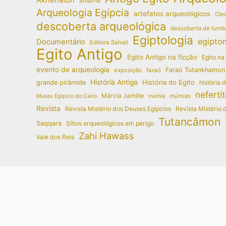
amarna
Arqueologia Egípcia
artefatos arqueológicos
Cleó
descoberta arqueológica
descoberta de tumb
Egiptologia
egipto
Documentário
Editora Salvat
Egito Antigo
Egito Antigo na ficção
Egito na
evento de arqueologia
Faraó Tutankhamon
exposição
faraó
História Antiga
História do Egito
grande pirâmide
história 
nefertit
Márcia Jamille
múmias
Museu Egípcio do Cairo
múmia
Revista
Revista Mistério dos Deuses Egípcios
Revista Mistério 
Tutancâmon
Saqqara
Sítios arqueológicos em perigo
Zahi Hawass
Vale dos Reis