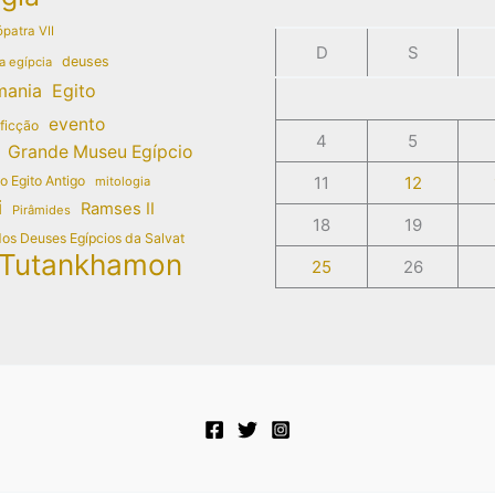
patra VII
D
S
deuses
a egípcia
mania
Egito
evento
 ficção
4
5
Grande Museu Egípcio
do Egito Antigo
11
12
mitologia
i
Ramses II
Pirâmides
18
19
dos Deuses Egípcios da Salvat
Tutankhamon
25
26