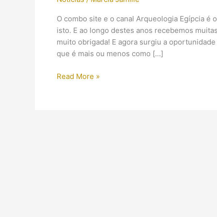
O combo site e o canal Arqueologia Egípcia é
isto. E ao longo destes anos recebemos muit
muito obrigada! E agora surgiu a oportunidade
que é mais ou menos como […]
Será
Read More »
que
o
Arqueologia
Egípcia
irá
dominar
o
mundo
um
dia?