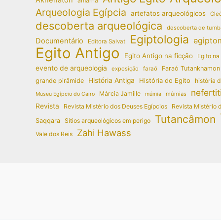
amarna
Arqueologia Egípcia
artefatos arqueológicos
Cleó
descoberta arqueológica
descoberta de tumb
Egiptologia
egipto
Documentário
Editora Salvat
Egito Antigo
Egito Antigo na ficção
Egito na
evento de arqueologia
Faraó Tutankhamon
exposição
faraó
História Antiga
História do Egito
grande pirâmide
história 
nefertit
Márcia Jamille
múmias
Museu Egípcio do Cairo
múmia
Revista
Revista Mistério dos Deuses Egípcios
Revista Mistério 
Tutancâmon
Saqqara
Sítios arqueológicos em perigo
Zahi Hawass
Vale dos Reis