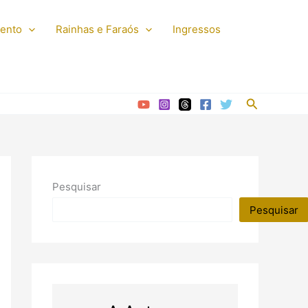
mento
Rainhas e Faraós
Ingressos
Pesquisar
Pesquisar
Pesquisar