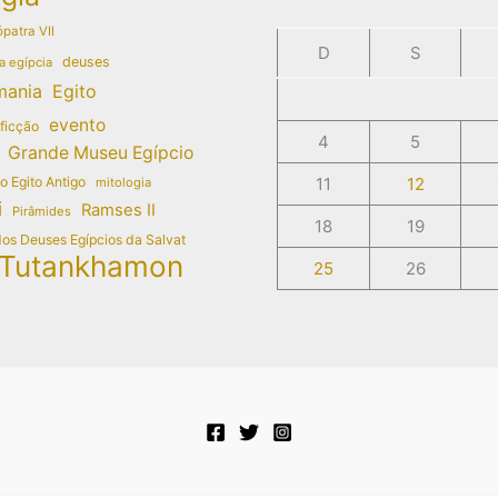
patra VII
D
S
deuses
a egípcia
mania
Egito
evento
 ficção
4
5
Grande Museu Egípcio
do Egito Antigo
11
12
mitologia
i
Ramses II
Pirâmides
18
19
dos Deuses Egípcios da Salvat
Tutankhamon
25
26