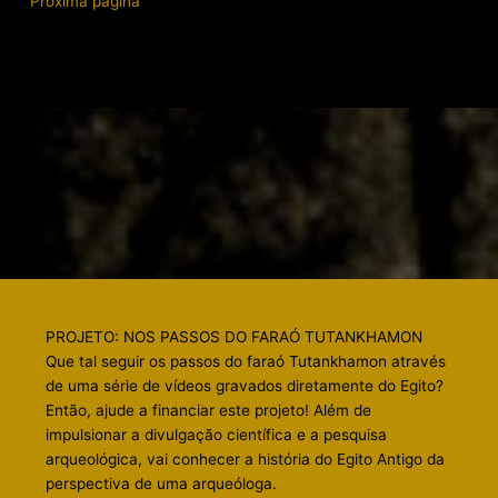
Próxima página
PROJETO: NOS PASSOS DO FARAÓ TUTANKHAMON
Que tal seguir os passos do faraó Tutankhamon através
de uma série de vídeos gravados diretamente do Egito?
Então, ajude a financiar este projeto! Além de
impulsionar a divulgação científica e a pesquisa
arqueológica, vai conhecer a história do Egito Antigo da
perspectiva de uma arqueóloga.