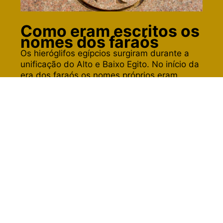
Como eram escritos os
nomes dos faraós
Os hieróglifos egípcios surgiram durante a
unificação do Alto e Baixo Egito. No início da
era dos faraós os nomes próprios eram
representados em símbolos retangulares
(serekh) e depois passaram a ser em
símbolos ovais (cartuches). O nome
“cartuche” foi adotado por conta dos
soldados franceses durante a invasão do
Egito, que associaram o formato do antigo
símbolo oval com as capsulas de suas balas.
O objetivo de escrever nomes reais dentro
dos cartuches era dar proteção divina.
Leia mais