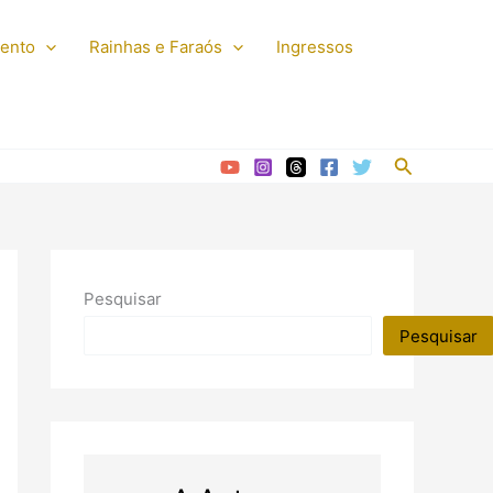
mento
Rainhas e Faraós
Ingressos
Pesquisar
Pesquisar
Pesquisar