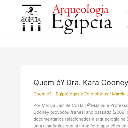
Ir
para
o
conteúdo
Quem é? Dra. Kara Coone
Quem é? - Egiptólogas e Egiptólogos
/
Márcia 
Por Márcia Jamille Costa | @MJamille Professo
Cooney provocou frenesi ano passado (2009)
documentários relacionados à arqueologia na D
uma acadêmica que já tinha feito aparições em 