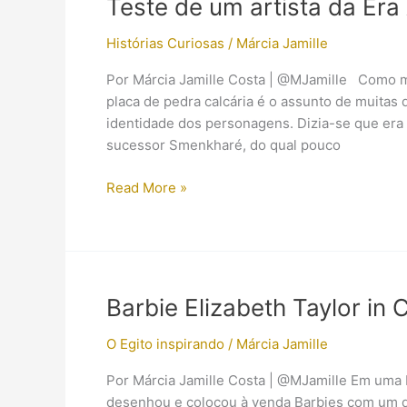
Teste de um artista da Er
Histórias Curiosas
/
Márcia Jamille
Por Márcia Jamille Costa | @MJamille Como mu
placa de pedra calcária é o assunto de muitas 
identidade dos personagens. Dizia-se que era 
sucessor Smenkharé, do qual pouco
Teste
Read More »
de
um
artista
da
Era
Barbie Elizabeth Taylor in 
Amarna
O Egito inspirando
/
Márcia Jamille
Por Márcia Jamille Costa | @MJamille Em uma 
desenhou e colocou à venda Barbies com um dos