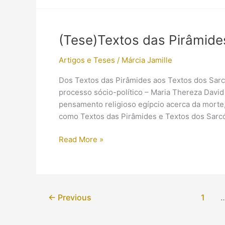
Egito
Antigo:
Mummy
(Tese)Textos das Pirâmid
Maker
Artigos e Teses
/
Márcia Jamille
Dos Textos das Pirâmides aos Textos dos Sarc
processo sócio-político – Maria Thereza David 
pensamento religioso egípcio acerca da morte,p
como Textos das Pirâmides e Textos dos Sarcó
(Tese)Textos
Read More »
das
Pirâmides
aos
Sarcófagos
←
Previous
1