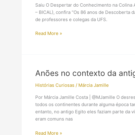
Saiu O Despertar do Conhecimento na Colina Az
– BICAL), confira “Os 86 anos de Descoberta 
de professores e colegas da UFS.
Notícia
Read More »
do
dia
13/Agosto/2009
(site
antigo):
Anões no contexto da anti
Histórias Curiosas
/
Márcia Jamille
Por Márcia Jamille Costa | @MJamille O desres
todos os continentes durante alguma época t
entanto, no antigo Egito eles faziam parte da
eram comuns nas
Anões
Read More »