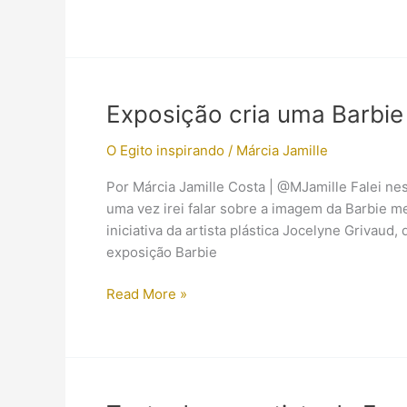
no
contexto
da
antiguidade
egípcia
Exposição cria uma Barbie
O Egito inspirando
/
Márcia Jamille
Por Márcia Jamille Costa | @MJamille Falei nes
uma vez irei falar sobre a imagem da Barbie m
iniciativa da artista plástica Jocelyne Grivaud,
exposição Barbie
Exposição
Read More »
cria
uma
Barbie
como
Nefertiti