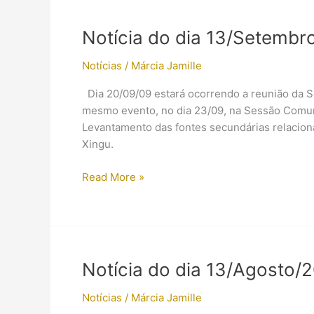
Nova
York
Notícia do dia 13/Setembro
Notícias
/
Márcia Jamille
Dia 20/09/09 estará ocorrendo a reunião da S
mesmo evento, no dia 23/09, na Sessão Comunic
Levantamento das fontes secundárias relacion
Xingu.
Notícia
Read More »
do
dia
13/Setembro/2009
(site
antigo)
Notícia do dia 13/Agosto/20
Notícias
/
Márcia Jamille