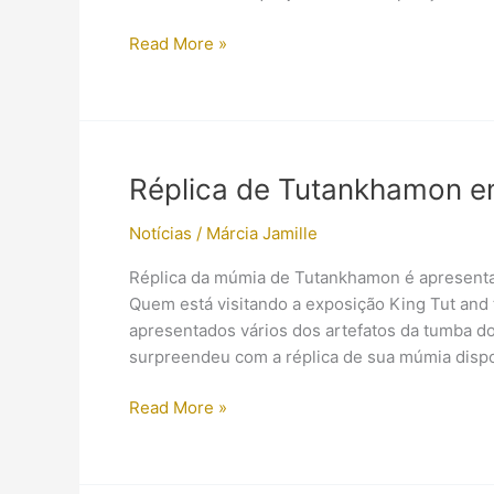
Quem
Read More »
é?
Dra.
Kara
Cooney
Réplica de Tutankhamon e
Notícias
/
Márcia Jamille
Réplica da múmia de Tutankhamon é apresenta
Quem está visitando a exposição King Tut and
apresentados vários dos artefatos da tumba 
surpreendeu com a réplica de sua múmia dispo
Réplica
Read More »
de
Tutankhamon
em