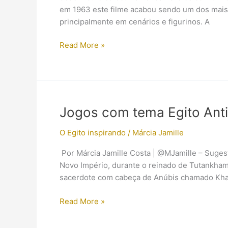
em 1963 este filme acabou sendo um dos mais 
principalmente em cenários e figurinos. A
Barbie
Read More »
Elizabeth
Taylor
in
Cleopatra
Jogos com tema Egito An
O Egito inspirando
/
Márcia Jamille
Por Márcia Jamille Costa | @MJamille – Sugest
Novo Império, durante o reinado de Tutankham
sacerdote com cabeça de Anúbis chamado Kha c
Jogos
Read More »
com
tema