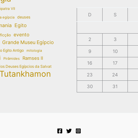
patra VII
D
S
deuses
a egípcia
mania
Egito
evento
 ficção
2
3
Grande Museu Egípcio
do Egito Antigo
mitologia
9
10
i
Ramses II
Pirâmides
16
17
dos Deuses Egípcios da Salvat
Tutankhamon
23
24
30
31