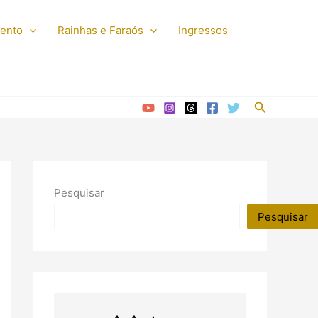
mento
Rainhas e Faraós
Ingressos
Pesquisar
Pesquisar
Pesquisar