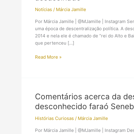
Notícias
/
Márcia Jamille
Por Márcia Jamille | @MJamille | Instagram S
uma época de descentralização política. A des
2014 e nela ele é chamado de “rei do Alto e B
que pertenceu […]
Pesquisa
Read More »
revela
que
o
faraó
Senebkay
Comentários acerca da de
foi
desconhecido faraó Sene
brutalmente
assassinado
Histórias Curiosas
/
Márcia Jamille
Por Márcia Jamille | @MJamille | Instagram De