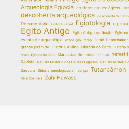
amarna
Arqueologia Egípcia
artefatos arqueológicos
Cleó
descoberta arqueológica
descoberta de tumb
Egiptologia
egipto
Documentário
Editora Salvat
Egito Antigo
Egito Antigo na ficção
Egito na
evento de arqueologia
Faraó Tutankhamon
exposição
faraó
História Antiga
História do Egito
grande pirâmide
história 
nefertit
Márcia Jamille
múmias
Museu Egípcio do Cairo
múmia
Revista
Revista Mistério dos Deuses Egípcios
Revista Mistério 
Tutancâmon
Saqqara
Sítios arqueológicos em perigo
Zahi Hawass
Vale dos Reis