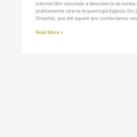
internet têm veiculado a descoberta da tumba
praticamente rara na Arqueologia Egípcia. Em
Dinastia), que até aquele ano conhecíamos se
Comentários
Read More »
acerca
da
descoberta
da
tumba
do
até
então
desconhecido
faraó
Senebkay