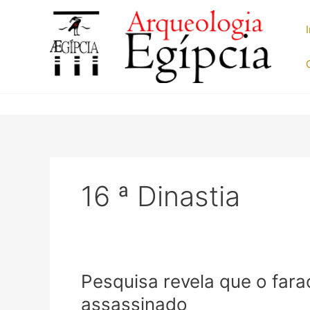
Ir
para
o
conteúdo
16 ª Dinastia
Pesquisa revela que o fara
assassinado