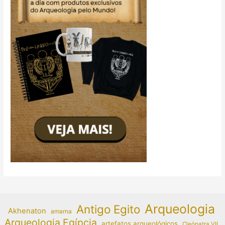
Arqueologia
Antigo Egito
Akhenaton
amarna
Arqueologia Egípcia
artefatos arqueológicos
Cleópatra VII