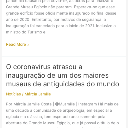
pandemia causada pela covid-19, as obras para finalizar o
equipes
Grande Museu Egípcio não pararam. Esperava-se que esse
de
grande edifício fosse oficialmente inaugurado no final desse
arqueologia
ano de 2020. Entretanto, por motivos de segurança, a
inauguração foi cancelada para o início de 2021. Inclusive o
ministro do Turismo e
Apesar
Read More »
do
adiamento
da
O coronavírus atrasou a
inauguração,
inauguração de um dos maiores
obras
do
museus de antiguidades do mundo
Grande
Notícias
/
Márcia Jamille
Museu
Egípcio
Por Márcia Jamille Costa | @MJamille | Instagram Há mais de
não
uma década a comunidade de arqueologia, em especial a
pararam:
egípcia e a clássica, tem esperado ansiosamente pela
entenda
abertura do Grande Museu Egípcio, que já possui o título de o
o