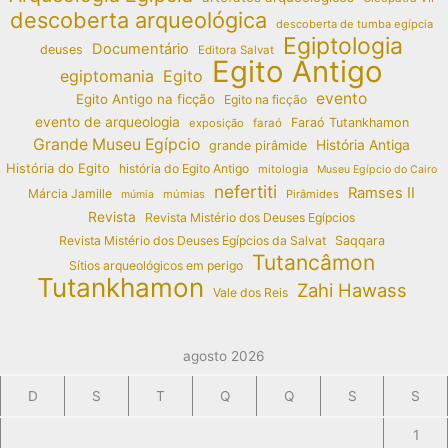
descoberta arqueológica
descoberta de tumba egípcia
Egiptologia
Documentário
deuses
Editora Salvat
Egito Antigo
egiptomania
Egito
evento
Egito Antigo na ficção
Egito na ficção
evento de arqueologia
Faraó Tutankhamon
exposição
faraó
Grande Museu Egípcio
História Antiga
grande pirâmide
História do Egito
história do Egito Antigo
mitologia
Museu Egípcio do Cairo
nefertiti
Ramses II
Márcia Jamille
múmias
Pirâmides
múmia
Revista
Revista Mistério dos Deuses Egípcios
Revista Mistério dos Deuses Egípcios da Salvat
Saqqara
Tutancâmon
Sítios arqueológicos em perigo
Tutankhamon
Zahi Hawass
Vale dos Reis
agosto 2026
D
S
T
Q
Q
S
S
1