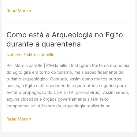
De
Read More »
acordo
com
jornais,
Como está a Arqueologia no Egito
Museu
durante a quarentena
Egípcio
do
Notícias
/
Márcia Jamille
Cairo
reabrirá,
Por Márcia Jamille | @MJamille | Instagram Parte da economia
porém
do Egito gira em torno do turismo, mais especificamente do
sob
turismo arqueológico. Contudo, assim como muitos outros
rigorosas
países, o Egito está obedecendo a quarentena sugerida para
medidas
evitar a propagação do COVID-19 (coronavírus). Assim sendo,
anti-
alguns cidadãos e órgãos governamentais têm feito
coronavírus
campanhas se utilizando da arqueologia realizada no
Como
Read More »
está
a