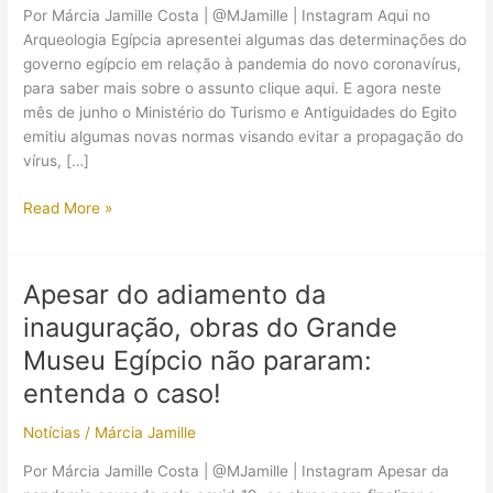
Por Márcia Jamille Costa | @MJamille | Instagram Aqui no
Arqueologia Egípcia apresentei algumas das determinações do
governo egípcio em relação à pandemia do novo coronavírus,
para saber mais sobre o assunto clique aqui. E agora neste
mês de junho o Ministério do Turismo e Antiguidades do Egito
emitiu algumas novas normas visando evitar a propagação do
vírus, […]
Em
Read More »
meio
a
surto
Apesar do adiamento da
do
inauguração, obras do Grande
coronavírus,
o
Museu Egípcio não pararam:
Egito
entenda o caso!
lança
novo
Notícias
/
Márcia Jamille
regulamento
Por Márcia Jamille Costa | @MJamille | Instagram Apesar da
para