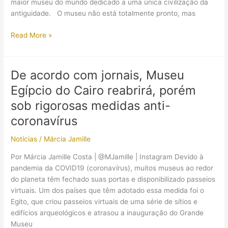
maior museu do mundo dedicado a uma única civilização da
caso!
antiguidade. O museu não está totalmente pronto, mas
O
Read More »
coronavírus
atrasou
a
De acordo com jornais, Museu
inauguração
Egípcio do Cairo reabrirá, porém
de
um
sob rigorosas medidas anti-
dos
coronavírus
maiores
museus
Notícias
/
Márcia Jamille
de
Por Márcia Jamille Costa | @MJamille | Instagram Devido à
antiguidades
pandemia da COVID19 (coronavírus), muitos museus ao redor
do
do planeta têm fechado suas portas e disponibilizado passeios
mundo
virtuais. Um dos países que têm adotado essa medida foi o
Egito, que criou passeios virtuais de uma série de sítios e
edifícios arqueológicos e atrasou a inauguração do Grande
Museu